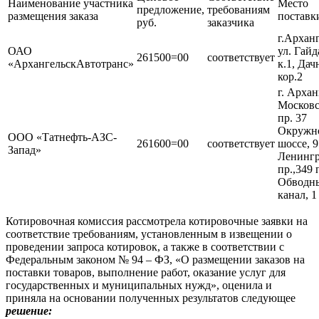
Наименование участника
Место
предложение,
требованиям
размещения заказа
поставк
руб.
заказчика
г.Архан
ОАО
ул. Гайд
261500=00
соответствует
«АрхангельскАвтотранс»
к.1, Дач
кор.2
г. Архан
Москов
пр. 37
Окружн
ООО «Татнефть-АЗС-
261600=00
соответствует
шоссе, 9
Запад»
Ленинг
пр.,349 
Обводн
канал, 1
Котировочная комиссия рассмотрела котировочные заявки на
соответствие требованиям, установленным в извещении о
проведении запроса котировок, а также в соответствии с
Федеральным законом № 94 – ФЗ, «О размещении заказов на
поставки товаров, выполнение работ, оказание услуг для
государственных и муниципальных нужд», оценила и
приняла на основании полученных результатов следующее
решение: