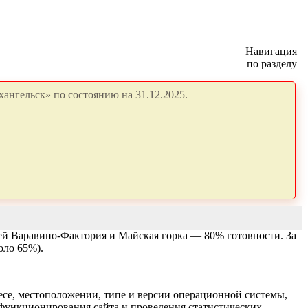
Навигация
по разделу
ангельск» по состоянию на 31.12.2025.
чей Варавино-Фактория и Майская горка — 80% готовности. За
оло 65%).
есе, местоположении, типе и версии операционной системы,
я функционирования сайта и проведения статистических