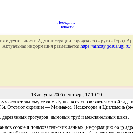
Последние
Новости
я о деятельности Администрации городского округа «Город Арх
Актуальная информация размещается
https://arhcity.gosuslugi.ru/
18 августа 2005 г. четверг, 17:19:59
ому отопительному сезону. Лучше всех справляются с этой зада
3%). Отстают окраины — Маймакса, Исакогорка и Цигломень (ок
, деревянных тротуаров, дымовых труб и межпанельных швов.
айлов cookie и пользовательских данных (информацию об ip-адр
сведения об открытых страницах пользователя) в целях улучшени