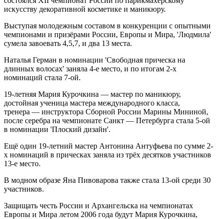
состоялся XII чемпионат России по парикмахерскому
искусству декоративной косметике и маникюру.
Выступая молодежным составом в конкуренции с опытными
чемпионами и призёрами России, Европы и Мира, 'Людмила'
сумела завоевать 4,5,7, и два 13 места.
Наталья Герман в номинации 'Свободная прическа на
длинных волосах' заняла 4-е место, и по итогам 2-х
номинаций стала 7-ой.
19-летняя Мария Курочкина — мастер по маникюру,
достойная ученица мастера международного класса,
тренера — инструктора Сборной России Марины Мининой,
после серебра на чемпионате Санкт — Петербурга стала 5-ой
в номинации 'Плоский дизайн'.
Ещё один 19-летний мастер Антонина Антуфьева по сумме 2-
х номинаций в прическах заняла из трёх десятков участников
13-е место.
В модном образе Яна Пивоварова также стала 13-ой среди 30
участников.
Защищать честь России и Архангельска на чемпионатах
Европы и Мира летом 2006 года будут Мария Курочкина,