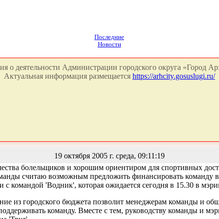
Последние
Новости
я о деятельности Администрации городского округа «Город Арх
Актуальная информация размещается
https://arhcity.gosuslugi.ru/
19 октября 2005 г. среда, 09:11:19
ичества болельщиков и хорошим ориентиром для спортивных дос
манды считаю возможным предложить финансировать команду в те
с командой 'Водник', которая ожидается сегодня в 15.30 в мэри
ание из городского бюджета позволит менеджерам команды и общ
оддерживать команду. Вместе с тем, руководству команды и мэр