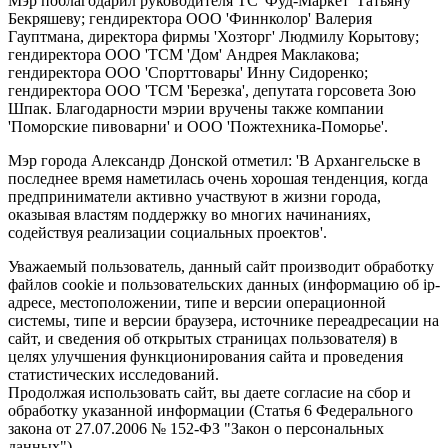
Мэр поблагодарил руководителя ТС 'Фуд-Маркет' Татьяну
Бекряшеву; гендиректора ООО 'Финнколор' Валерия
Гауптмана, директора фирмы 'Хозторг' Людмилу Корытову;
гендиректора ООО 'ТСМ 'Дом' Андрея Маклакова;
гендиректора ООО 'Спорттовары' Инну Сидоренко;
гендиректора ООО 'ТСМ 'Березка', депутата горсовета Зою
Шпак. Благодарности мэрии вручены также компании
'Поморские пивоварни' и ООО 'Пожтехника-Поморье'.
Мэр города Александр Донской отметил: 'В Архангельске в
последнее время наметилась очень хорошая тенденция, когда
предприниматели активно участвуют в жизни города,
оказывая властям поддержку во многих начинаниях,
содействуя реализации социальных проектов'.
Уважаемый пользователь, данный сайт производит обработку
файлов cookie и пользовательских данных (информацию об ip-
адресе, местоположении, типе и версии операционной
системы, типе и версии браузера, источнике переадресации на
сайт, и сведения об открытых страницах пользователя) в
целях улучшения функционирования сайта и проведения
статистических исследований.
Продолжая использовать сайт, вы даете согласие на сбор и
обработку указанной информации (Статья 6 Федерального
закона от 27.07.2006 № 152-ФЗ "Закон о персональных
данных").