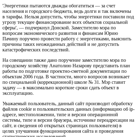
'Энергетики пытаются дважды обогатиться — за счет
населения и городского бюджета, ведь долги и так включены
в тарифы. Нельзя допустить, чтобы энергетики поставили под
угрозу текущее финансирование всех объектов социальной
сферы', — подчеркнул Донской.
Заместителю мэра по
вопросам экономического развития и финансам Юрию
Пачину поручено провести работу с энергетиками, выяснить
причины таких неожиданных действий и не допустить
катастрофических последствий.
На совещании также дано поручение заместителю мэра по
городскому хозяйству Анатолию Назарову представить план
работы по подготовке проектно-сметной документации по
объектам 2006 года. В частности, много вопросов возникает
по специальной (коррекционной) школе № 31. Мэр ставит
задачу — в максимально короткие сроки сдать объект в
эксплуатацию.
Уважаемый пользователь, данный сайт производит обработку
файлов cookie и пользовательских данных (информацию об ip-
адресе, местоположении, типе и версии операционной
системы, типе и версии браузера, источнике переадресации на
сайт, и сведения об открытых страницах пользователя) в
целях улучшения функционирования сайта и проведения
статистических исследований.