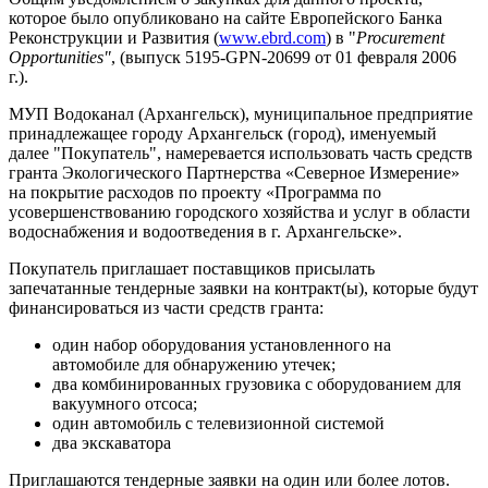
которое было опубликовано на сайте Европейского Банка
Реконструкции и Развития (
www.ebrd.com
) в "
Procurement
Opportunities"
, (выпуск 5195-GPN-20699 от 01 февраля
2006
г
.).
МУП Водоканал (Архангельск), муниципальное предприятие
принадлежащее городу Архангельск (город), именуемый
далее "Покупатель", намеревается использовать часть средств
гранта Экологического Партнерства «Северное Измерение»
на покрытие расходов по проекту «Программа по
усовершенствованию городского хозяйства и услуг в области
водоснабжения и водоотведения в г. Архангельске».
Покупатель приглашает поставщиков присылать
запечатанные тендерные заявки на контракт(ы), которые будут
финансироваться из части средств гранта:
один набор оборудования установленного на
автомобиле для обнаружению утечек;
два комбинированных грузовика с оборудованием для
вакуумного отсоса;
один автомобиль с телевизионной системой
два экскаватора
Приглашаются тендерные заявки на один или более лотов.