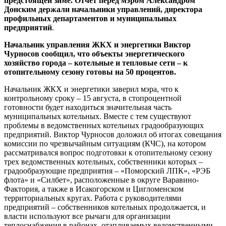
предстоящей зиме. Отчет перед мэром Александром
Донским держали
начальники управлений, директора
профильных департаментов и муниципальных
предприятий
.
Начальник управления ЖКХ и энергетики Виктор
Чурносов сообщил, что объекты энергетического
хозяйство города – котельные и тепловые сети – к
отопительному сезону готовы на 50 процентов.
Начальник ЖКХ и энергетики заверил мэра, что к
контрольному сроку – 15 августа, в стопроцентной
готовности будет находиться значительная часть
муниципальных котельных. Вместе с тем существуют
проблемы в ведомственных котельных градообразующих
предприятий. Виктор Чурносов доложил об итогах совещания
комиссии по чрезвычайным ситуациям (КЧС), на котором
рассматривался вопрос подготовки к отопительному сезону
трех ведомственных котельных, собственники которых –
градообразующие предприятия – «Поморский ЛПК», «РЭБ
флота» и «Силбет», расположенные в округе Варавино-
Фактория, а также в Исакогорском и Цигломенском
территориальных кругах. Работа с руководителями
предприятий – собственников котельных продолжается, и
власти используют все рычаги для организации
теплоснабжения в районах, отапливаемых ведомственными