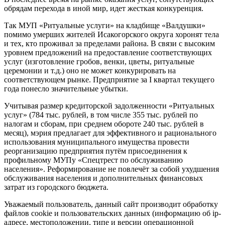
обрядам перехода в иной мир, идет жесткая конкуренция.
Так МУП «Ритуальные услуги» на кладбище «Валдушки»
помимо умерших жителей Исакогорского округа хоронят тела
и тех, кто проживал за пределами района. В связи с высоким
уровнем предложений на предоставление соответствующих
услуг (изготовление гробов, венки, цветы, ритуальные
церемонии и т.д.) оно не может конкурировать на
соответствующем рынке. Предприятие за I квартал текущего
года понесло значительные убытки.
Учитывая размер кредиторской задолженности «Ритуальных
услуг» (784 тыс. рублей, в том числе 355 тыс. рублей по
налогам и сборам, при среднем обороте 240 тыс. рублей в
месяц), мэрия предлагает для эффективного и рационального
использования муниципального имущества провести
реорганизацию предприятия путём присоединения к
профильному МУПу «Спецтрест по обслуживанию
населения». Реформирование не повлечёт за собой ухудшения
обслуживания населения и дополнительных финансовых
затрат из городского бюджета.
Уважаемый пользователь, данный сайт производит обработку
файлов cookie и пользовательских данных (информацию об ip-
адресе, местоположении, типе и версии операционной