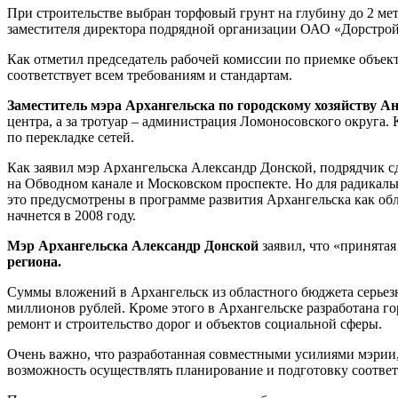
При строительстве выбран торфовый грунт на глубину до
2 ме
заместителя директора подрядной организации ОАО «Дорстройм
Как отметил председатель рабочей комиссии по приемке объек
соответствует всем требованиям и стандартам.
Заместитель мэра Архангельска по городскому хозяйству А
центра, а за тротуар – администрация Ломоносовского округа.
по перекладке сетей.
Как заявил мэр Архангельска Александр Донской, подрядчик сд
на Обводном канале и Московском проспекте. Но для радикаль
это предусмотрены в программе развития Архангельска как обл
начнется в 2008 году.
Мэр Архангельска Александр Донской
заявил, что «принята
региона.
Суммы вложений в Архангельск из областного бюджета серьезн
миллионов рублей. Кроме этого в Архангельске разработана го
ремонт и строительство дорог и объектов социальной сферы.
Очень важно, что разработанная совместными усилиями мэрии,
возможность осуществлять планирование и подготовку соотве