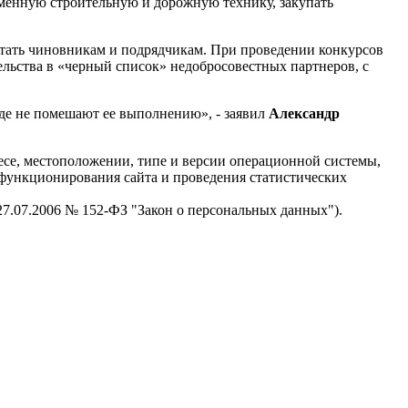
еменную строительную и дорожную технику, закупать
ботать чиновникам и подрядчикам. При проведении конкурсов
ельства в «черный список» недобросовестных партнеров, с
еде не помешают ее выполнению», - заявил
Александр
есе, местоположении, типе и версии операционной системы,
я функционирования сайта и проведения статистических
 27.07.2006 № 152-ФЗ "Закон о персональных данных").