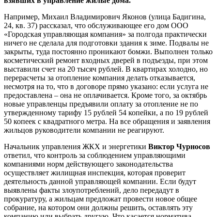
взявших в управление жилые дома.
Например, Михаил Владимирович Яконов (улица Бадигина,
24, кв. 37) рассказал, что обслуживающее его дом ООО
«Городская управляющая компания» за полгода практически
ничего не сделала для подготовки здания к зиме. Подвалы не
закрыты, туда постоянно проникают бомжи. Выполнен только
косметический ремонт входных дверей в подъезды, при этом
выставили счет на 20 тысяч рублей. В квартирах холодно, но
перерасчеты за отопление компания делать отказывается,
несмотря на то, что в договоре прямо указано: если услуга не
предоставлена – она не оплачивается. Кроме того, за октябрь
новые управленцы предъявили оплату за отопление не по
утвержденному тарифу 15 рублей 54 копейки, а по 19 рублей
50 копеек с квадратного метра. На все обращения и заявления
жильцов руководители компании не реагируют.
Начальник управления ЖКХ и энергетики
Виктор Чурносов
ответил, что
контроль за соблюдением управляющими
компаниями норм действующего законодательства
осуществляет жилищная инспекция, которая проверит
деятельность данной управляющей компании. Если будут
выявлены факты злоупотреблений, дело передадут в
прокуратуру, а жильцам предложат провести новое общее
собрание, на котором они должны решить, оставлять эту
компанию или выбрать другую. Что касается норматива