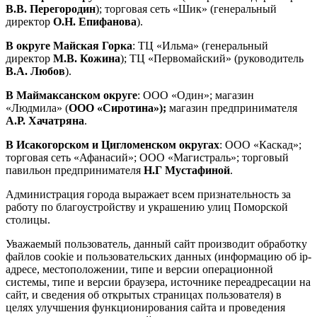
В.В. Перегородин
); торговая сеть «Шик» (генеральный
директор
О.Н. Епифанова
).
В округе Майская Горка
: ТЦ «Ильма» (генеральный
директор
М.В. Кожина
); ТЦ «Первомайский» (руководитель
В.А. Любов
).
В Маймаксанском округе
: ООО «Один»; магазин
«Людмила» (
ООО «Сиротина»);
магазин предпринимателя
А.Р. Хачатряна
.
В Исакогорском и Цигломенском округах
: ООО «Каскад»;
торговая сеть «Афанасий»; ООО «Магистраль»; торговый
павильон предпринимателя
Н.Г Мустафиной
.
Администрация города выражает всем признательность за
работу по благоустройству и украшению улиц Поморской
столицы.
Уважаемый пользователь, данный сайт производит обработку
файлов cookie и пользовательских данных (информацию об ip-
адресе, местоположении, типе и версии операционной
системы, типе и версии браузера, источнике переадресации на
сайт, и сведения об открытых страницах пользователя) в
целях улучшения функционирования сайта и проведения