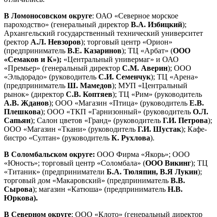
В Ломоносовском округе
: ОАО «Северное морское
пароходство» (генеральный директор
В.А. Избицкий
);
Архангельский государственный технический университет
(ректор
А.Л. Невзоров
); торговый центр «Орион»
(предприниматель
В.Е. Казаринов
); ТЦ «Арбат» (
ООО
«Семаков и К»);
«Центральный универмаг» и ОАО
«Премьер» (генеральный директор
С.М. Аверин
); ООО
«Эльдорадо» (руководитель
С.И. Семенчук
); ТЦ «Арена»
(предприниматель
Ш. Мамедов
); МУП «Центральный
рынок» (директор
С.В. Коптяев
); ТЦ «Рим» (руководитель
А.В. Жданов
); ООО «Магазин «Птица» (руководитель
Е.В.
Плешкова
); ООО «ТКП «Гарнизонный» (руководитель
О.Л.
Сапьян
); Салон цветов «Гранд» (руководитель
Г.И. Петрова
);
ООО «Магазин «Ткани» (руководитель
Г.И. Шустак
); Кафе-
бистро «Султан» (руководитель
К. Рухлова
).
В Соломбальском округе:
ООО Фирма «Якорь»; ООО
«Юность»; торговый центр «Соломбала» (
ООО Викинг
); ТЦ
«Титаник» (предприниматели
Б.А. Тюляпин, В.Я Лукин
);
торговый дом «Макаровский» (предприниматель
В.В.
Сырова
); магазин «Катюша» (предприниматель
Н.В.
Юркова).
В Северном округе
: ООО «Клото» (генеральный директор