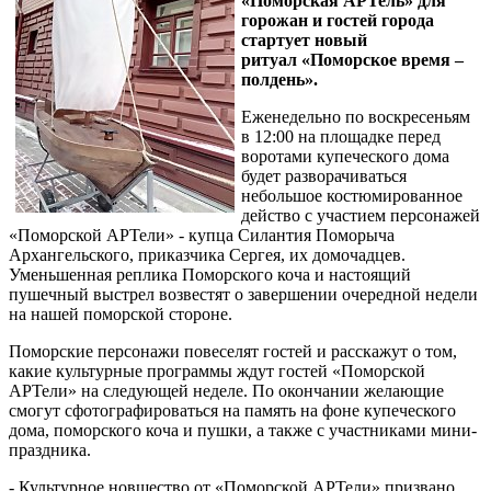
«Поморская АРТель» для
горожан и гостей города
стартует новый
ритуал «Поморское время –
полдень».
Еженедельно по воскресеньям
в 12:00 на площадке перед
воротами купеческого дома
будет разворачиваться
небольшое костюмированное
действо с участием персонажей
«Поморской АРТели» - купца Силантия Поморыча
Архангельского, приказчика Сергея, их домочадцев.
Уменьшенная реплика Поморского коча и настоящий
пушечный выстрел возвестят о завершении очередной недели
на нашей поморской стороне.
Поморские персонажи повеселят гостей и расскажут о том,
какие культурные программы ждут гостей «Поморской
АРТели» на следующей неделе. По окончании желающие
смогут сфотографироваться на память на фоне купеческого
дома, поморского коча и пушки, а также с участниками мини-
праздника.
- Культурное новшество от «Поморской АРТели» призвано