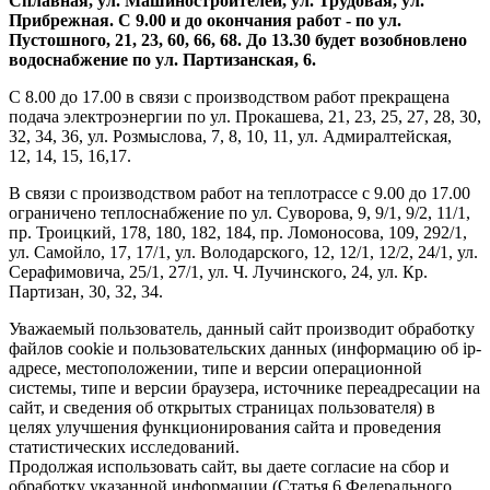
Сплавная, ул. Машиностроителей, ул. Трудовая, ул.
Прибрежная. С 9.00 и до окончания работ - по ул.
Пустошного, 21, 23, 60, 66, 68. До 13.30 будет возобновлено
водоснабжение по ул. Партизанская, 6.
С 8.00 до 17.00 в связи с производством работ прекращена
подача электроэнергии по ул. Прокашева, 21, 23, 25, 27, 28, 30,
32, 34, 36, ул. Розмыслова, 7, 8, 10, 11, ул. Адмиралтейская,
12, 14, 15, 16,17.
В связи с производством работ на теплотрассе с 9.00 до 17.00
ограничено теплоснабжение по ул. Суворова, 9, 9/1, 9/2, 11/1,
пр. Троицкий, 178, 180, 182, 184, пр. Ломоносова, 109, 292/1,
ул. Самойло, 17, 17/1, ул. Володарского, 12, 12/1, 12/2, 24/1, ул.
Серафимовича, 25/1, 27/1, ул. Ч. Лучинского, 24, ул. Кр.
Партизан, 30, 32, 34.
Уважаемый пользователь, данный сайт производит обработку
файлов cookie и пользовательских данных (информацию об ip-
адресе, местоположении, типе и версии операционной
системы, типе и версии браузера, источнике переадресации на
сайт, и сведения об открытых страницах пользователя) в
целях улучшения функционирования сайта и проведения
статистических исследований.
Продолжая использовать сайт, вы даете согласие на сбор и
обработку указанной информации (Статья 6 Федерального