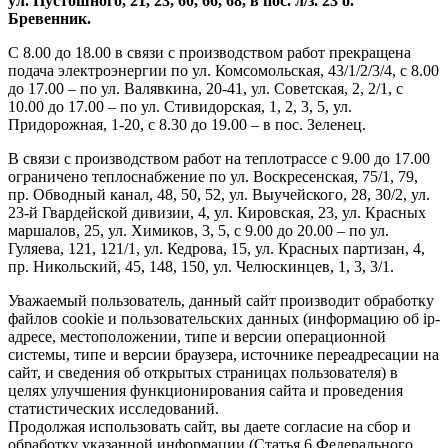
ул. Пустошного, 21, 23, 60, 66, 68, в пос. л/з. 23 о.
Бревенник.
С 8.00 до 18.00 в связи с производством работ прекращена
подача электроэнергии по ул. Комсомольская, 43/1/2/3/4, с 8.00
до 17.00 – по ул. Валявкина, 20-41, ул. Советская, 2, 2/1, с
10.00 до 17.00 – по ул. Стивидорская, 1, 2, 3, 5, ул.
Придорожная, 1-20, с 8.30 до 19.00 – в пос. Зеленец.
В связи с производством работ на теплотрассе с 9.00 до 17.00
ограничено теплоснабжение по ул. Воскресенская, 75/1, 79,
пр. Обводный канал, 48, 50, 52, ул. Выучейского, 28, 30/2, ул.
23-й Гвардейской дивизии, 4, ул. Кировская, 23, ул. Красных
маршалов, 25, ул. Химиков, 3, 5, с 9.00 до 20.00 – по ул.
Гуляева, 121, 121/1, ул. Кедрова, 15, ул. Красных партизан, 4,
пр. Никольский, 45, 148, 150, ул. Челюскинцев, 1, 3, 3/1.
Уважаемый пользователь, данный сайт производит обработку
файлов cookie и пользовательских данных (информацию об ip-
адресе, местоположении, типе и версии операционной
системы, типе и версии браузера, источнике переадресации на
сайт, и сведения об открытых страницах пользователя) в
целях улучшения функционирования сайта и проведения
статистических исследований.
Продолжая использовать сайт, вы даете согласие на сбор и
обработку указанной информации (Статья 6 Федерального