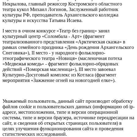
Некрылова, главный режиссер Костромского областного
театра кукол Михаил Логинов, Заслуженный работник
культуры РФ, преподаватель Архангельского колледжа
культуры и искусства Татьяна Исаева.
I место в очном конкурсе «Театр без границ» занял
культурный центр «Соломбала - Арт» (фрагмент
театрализованного представления «Арктическая сказка» в
рамках семейного праздника «День рождения Архангельского
Снеговика»), II место - у народного фольклорно-
этнографического театра «Новиця» (масленичная потеха
«Медвежья комедь» - фрагмент фольклорно-обрядовых
действий «Поморская масленица»), III место завоевал
Культурно-Досуговый комплекс из Котласа (фрагмент
мероприятия «Зажжение огней на новогодней елке»).
Уважаемый пользователь, данный сайт производит обработку
файлов cookie и пользовательских данных (информацию об ip-
адресе, местоположении, типе и версии операционной
системы, типе и версии браузера, источнике переадресации на
сайт, и сведения об открытых страницах пользователя) в
целях улучшения функционирования сайта и проведения
статистических исследований.