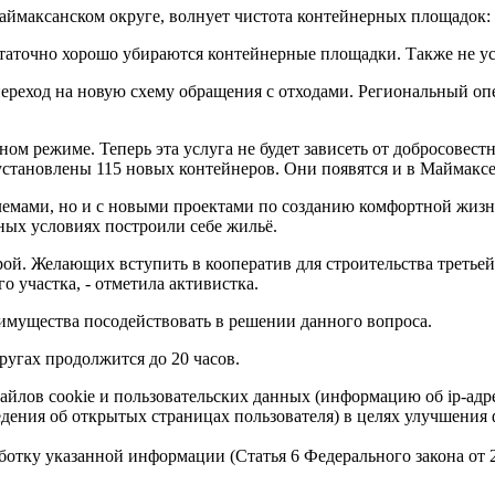
ймаксанском округе, волнует чистота контейнерных площадок:
статочно хорошо убираются контейнерные площадки. Также не ус
 переход на новую схему обращения с отходами. Региональный о
вном режиме. Теперь эта услуга не будет зависеть от добросове
установлены 115 новых контейнеров. Они появятся и в Маймаксе
лемами, но и с новыми проектами по созданию комфортной жизни
ных условиях построили себе жильё.
рой. Желающих вступить в кооператив для строительства третьей
 участка, - отметила активистка.
имущества посодействовать в решении данного вопроса.
угах продолжится до 20 часов.
айлов cookie и пользовательских данных (информацию об ip-адр
сведения об открытых страницах пользователя) в целях улучшени
работку указанной информации (Статья 6 Федерального закона от