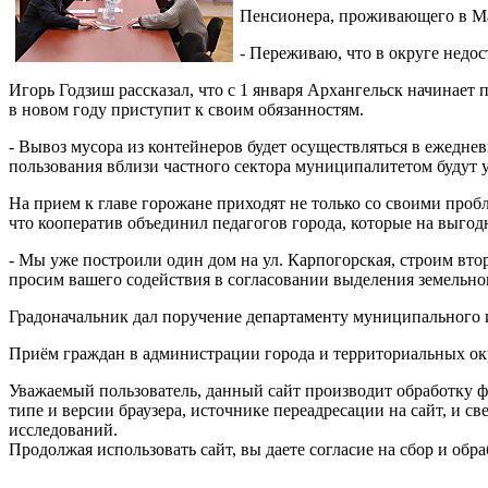
Пенсионера, проживающего в Ма
- Переживаю, что в округе недо
Игорь Годзиш рассказал, что с 1 января Архангельск начинает
в новом году приступит к своим обязанностям.
- Вывоз мусора из контейнеров будет осуществляться в ежедне
пользования вблизи частного сектора муниципалитетом будут 
На прием к главе горожане приходят не только со своими проб
что кооператив объединил педагогов города, которые на выгод
- Мы уже построили один дом на ул. Карпогорская, строим вто
просим вашего содействия в согласовании выделения земельного
Градоначальник дал поручение департаменту муниципального 
Приём граждан в администрации города и территориальных окр
Уважаемый пользователь, данный сайт производит обработку ф
типе и версии браузера, источнике переадресации на сайт, и 
исследований.
Продолжая использовать сайт, вы даете согласие на сбор и об