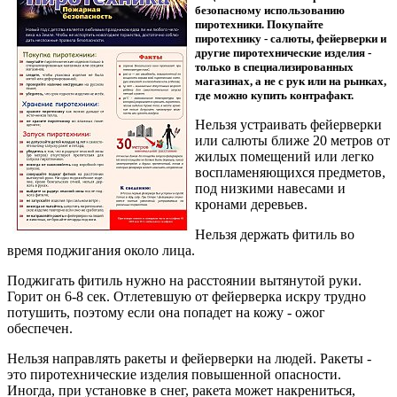
безопасному использованию
пиротехники. Покупайте
пиротехнику - салюты, фейерверки и
другие пиротехнические изделия -
только в специализированных
магазинах, а не с рук или на рынках,
где можно купить контрафакт.
Нельзя устраивать фейерверки
или салюты ближе 20 метров от
жилых помещений или легко
воспламеняющихся предметов,
под низкими навесами и
кронами деревьев.
Нельзя держать фитиль во
время поджигания около лица.
Поджигать фитиль нужно на расстоянии вытянутой руки.
Горит он 6-8 сек. Отлетевшую от фейерверка искру трудно
потушить, поэтому если она попадет на кожу - ожог
обеспечен.
Нельзя направлять ракеты и фейерверки на людей. Ракеты -
это пиротехнические изделия повышенной опасности.
Иногда, при установке в снег, ракета может накрениться,