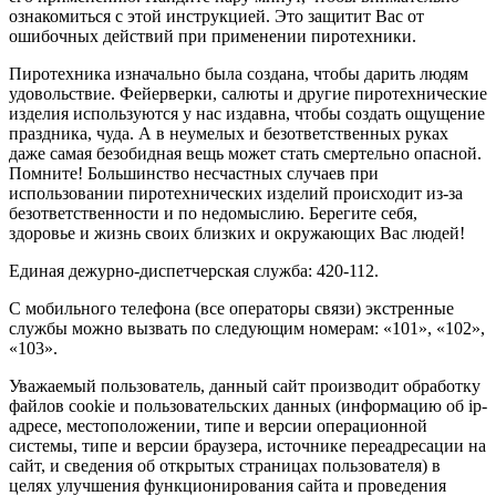
ознакомиться с этой инструкцией. Это защитит Вас от
ошибочных действий при применении пиротехники.
Пиротехника изначально была создана, чтобы дарить людям
удовольствие. Фейерверки, салюты и другие пиротехнические
изделия используются у нас издавна, чтобы создать ощущение
праздника, чуда. А в неумелых и безответственных руках
даже самая безобидная вещь может стать смертельно опасной.
Помните! Большинство несчастных случаев при
использовании пиротехнических изделий происходит из-за
безответственности и по недомыслию. Берегите себя,
здоровье и жизнь своих близких и окружающих Вас людей!
Единая дежурно-диспетчерская служба: 420-112.
С мобильного телефона (все операторы связи) экстренные
службы можно вызвать по следующим номерам: «101», «102»,
«103».
Уважаемый пользователь, данный сайт производит обработку
файлов cookie и пользовательских данных (информацию об ip-
адресе, местоположении, типе и версии операционной
системы, типе и версии браузера, источнике переадресации на
сайт, и сведения об открытых страницах пользователя) в
целях улучшения функционирования сайта и проведения