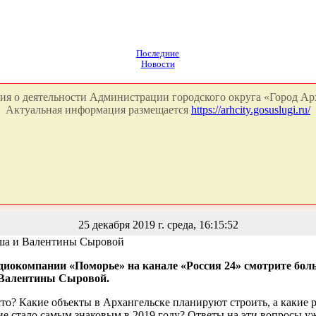
Последние
Новости
я о деятельности Администрации городского округа «Город Арх
Актуальная информация размещается
https://arhcity.gosuslugi.ru/
25 декабря 2019 г. среда, 16:15:52
иша и Валентины Сыровой
радиокомпании «Поморье» на канале «Россия 24» смотрите бо
 Валентины Сыровой.
сто? Какие объекты в Архангельске планируют строить, а какие 
 стало самым знаковым в 2019 году? Ответы на эти вопросы уже