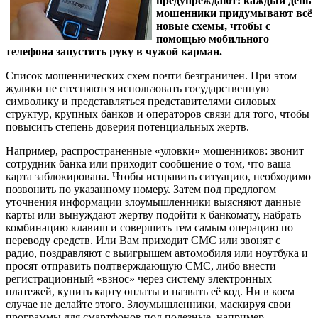
предупреждают: каждый день
мошенники придумывают всё
новые схемы, чтобы с
помощью мобильного
телефона запустить руку в чужой карман.
Список мошеннических схем почти безграничен. При этом
жулики не стесняются использовать государственную
символику и представляться представителями силовых
структур, крупных банков и операторов связи для того, чтобы
повысить степень доверия потенциальных жертв.
Например, распространенные «уловки» мошенников: звонит
сотрудник банка или приходит сообщение о том, что ваша
карта заблокирована. Чтобы исправить ситуацию, необходимо
позвонить по указанному номеру. Затем под предлогом
уточнения информации злоумышленники выясняют данные
карты или вынуждают жертву подойти к банкомату, набрать
комбинацию клавиш и совершить тем самым операцию по
переводу средств. Или Вам приходит СМС или звонят с
радио, поздравляют с выигрышем автомобиля или ноутбука и
просят отправить подтверждающую СМС, либо внести
регистрационный «взнос» через систему электронных
платежей, купить карту оплаты и назвать её код. Ни в коем
случае не делайте этого. Злоумышленники, маскируя свои
программы для смартфонов под полезные, например,