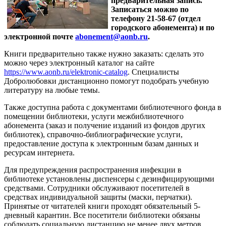
предварительная запись.
Записаться можно по
телефону 21-58-67 (отдел
городского абонемента) и по
электронной почте
abonement@aonb.ru
.
Книги предварительно также нужно заказать: сделать это
можно через электронный каталог на сайте
https://www.aonb.ru/elektronic-catalog
. Специалисты
Добролюбовки дистанционно помогут подобрать учебную
литературу на любые темы.
Также доступна работа с документами библиотечного фонда в
помещении библиотеки, услуги межбиблиотечного
абонемента (заказ и получение изданий из фондов других
библиотек), справочно-библиографические услуги,
предоставление доступа к электронным базам данных и
ресурсам интернета.
Для предупреждения распространения инфекции в
библиотеке установлены диспенсеры с дезинфицирующими
средствами. Сотрудники обслуживают посетителей в
средствах индивидуальной защиты (маски, перчатки).
Принятые от читателей книги проходят обязательный 5-
дневный карантин. Все посетители библиотеки обязаны
соблюдать социальную дистанцию не менее двух метров.