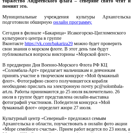
торжество Андреевского флага – северяне свято чтят и
помнят это.
Муниципальные учреждения культуры Архангельска
подготовили обширную
онлайн программу.
Сегодня в филиале «Бакарица» Исакогорско-Цигломенского
культурного центра в группе
Вконтакте
https://vk.com/bakariza29
можно будет проверить
свои знания о морском флоте. В этот день там будут
публиковаться вопросы викторины «Морской флот».
В преддверии Дня Военно-Морского Флота РФ КЦ
«Соломбала-Арт» предлагает мальчишкам и девчонкам
принять участие в творческом конкурсе «Мой бумажный
флот». Фотографию своего получившегося корабля
необходимо прислать на электронную почту pc@solombala-
art.ru. Работы принимаются до 25 июля включительно. 26
июля в группе будет представлена онлайн-выставка
фотографий участников. Победителя конкурса «Мой
бумажный флот» определит жюри 27 июля.
Культурный центр «Северный» предложил семьям
Архангельска и области, поучаствовать в онлайн фото акции
«Море семейного счастья». Прием работ ведется по 23 июля, а