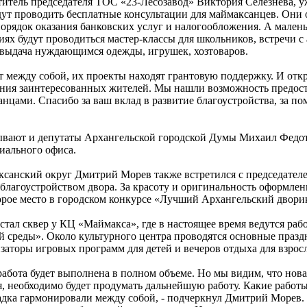
титель председателя ТОС «23-Лесозавод» Виктория Селезнева, у
дут проводить бесплатные консультации для маймаксанцев. Они
орядок оказания банковских услуг и налогообложения. А мален
ях будут проводиться мастер-классы для школьников, встречи с 
и выдача нуждающимся одежды, игрушек, хозтоваров.
 между собой, их проекты находят грантовую поддержку. И отк
нения заинтересованных жителей. Мы нашли возможность предос
цами. Спасибо за ваш вклад в развитие благоустройства, за по
ют и депутаты Архангельской городской Думы Михаил Федотов
иального офиса.
ксанский округ Дмитрий Морев также встретился с председателе
 благоустройством двора. За красоту и оригинальность оформл
второе место в городском конкурсе «Лучший Архангельский двори
стал сквер у КЦ «Маймакса», где в настоящее время ведутся раб
 среды». Около культурного центра проводятся основные празд
аторы игровых программ для детей и вечеров отдыха для взрос
 работа будет выполнена в полном объеме. Но мы видим, что нов
ся, необходимо будет продумать дальнейшую работу. Какие рабо
щадка гармонировали между собой, - подчеркнул Дмитрий Морев.