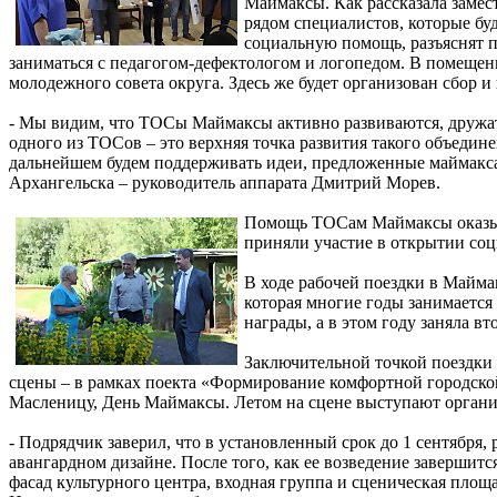
Маймаксы. Как рассказала замес
рядом специалистов, которые бу
социальную помощь, разъяснят п
заниматься с педагогом-дефектологом и логопедом. В помещени
молодежного совета округа. Здесь же будет организован сбор 
- Мы видим, что ТОСы Маймаксы активно развиваются, дружат
одного из ТОСов – это верхняя точка развития такого объеди
дальнейшем будем поддерживать идеи, предложенные маймаксан
Архангельска – руководитель аппарата Дмитрий Морев.
Помощь ТОСам Маймаксы оказыва
приняли участие в открытии соц
В ходе рабочей поездки в Майма
которая многие годы занимается
награды, а в этом году заняла 
Заключительной точкой поездки 
сцены – в рамках поекта «Формирование комфортной городской
Масленицу, День Маймаксы. Летом на сцене выступают организ
- Подрядчик заверил, что в установленный срок до 1 сентября,
авангардном дизайне. После того, как ее возведение завершит
фасад культурного центра, входная группа и сценическая пло