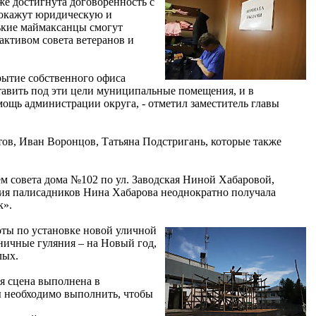
же достигнута договоренность с
 окажут юридическую и
ькие маймаксанцы смогут
активом совета ветеранов и
рытие собственного офиса
тавить под эти цели муниципальные помещения, и в
мощь администрации округа, - отметил заместитель главы
, Иван Воронцов, Татьяна Подстригань, которые также
м совета дома №102 по ул. Заводская Ниной Хабаровой,
ения палисадников Нина Хабарова неоднократно получала
к».
оты по установке новой уличной
ничные гуляния – на Новый год,
лых.
ая сцена выполнена в
ты необходимо выполнить, чтобы