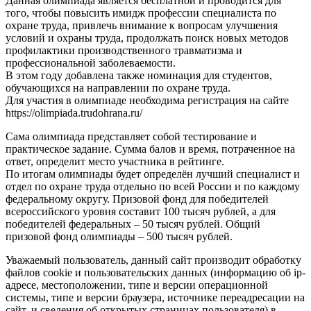
Данная олимпиада является бесплатной и проводится для
того, чтобы повысить имидж профессии специалиста по
охране труда, привлечь внимание к вопросам улучшения
условий и охраны труда, продолжать поиск новых методов
профилактики производственного травматизма и
профессиональной заболеваемости.
В этом году добавлена также номинация для студентов,
обучающихся на направлении по охране труда.
Для участия в олимпиаде необходима регистрация на сайте
https://olimpiada.trudohrana.ru/
Сама олимпиада представляет собой тестирование и
практическое задание. Сумма балов и время, потраченное на
ответ, определит место участника в рейтинге.
По итогам олимпиады будет определён лучший специалист и
отдел по охране труда отдельно по всей России и по каждому
федеральному округу. Призовой фонд для победителей
всероссийского уровня составит 100 тысяч рублей, а для
победителей федеральных – 50 тысяч рублей. Общий
призовой фонд олимпиады – 500 тысяч рублей.
Уважаемый пользователь, данный сайт производит обработку
файлов cookie и пользовательских данных (информацию об ip-
адресе, местоположении, типе и версии операционной
системы, типе и версии браузера, источнике переадресации на
сайт, и сведения об открытых страницах пользователя) в