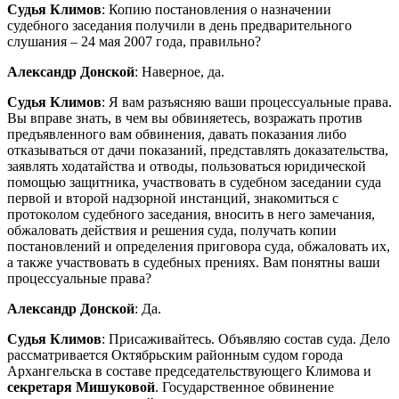
Судья Климов
:
Копию постановления о назначении
судебного заседания получили в день предварительного
слушания – 24 мая 2007 года, правильно?
Александр Донской
: Наверное, да.
Судья Климов
:
Я вам разъясняю ваши процессуальные права.
Вы вправе знать, в чем вы обвиняетесь, возражать против
предъявленного вам обвинения, давать показания либо
отказываться от дачи показаний, представлять доказательства,
заявлять ходатайства и отводы, пользоваться юридической
помощью защитника, участвовать в судебном заседании суда
первой и второй надзорной инстанций, знакомиться с
протоколом судебного заседания, вносить в него замечания,
обжаловать действия и решения суда, получать копии
постановлений и определения приговора суда, обжаловать их,
а также участвовать в судебных прениях. Вам понятны ваши
процессуальные права?
Александр Донской
: Да.
Судья Климов
:
Присаживайтесь. Объявляю состав суда. Дело
рассматривается Октябрьским районным судом города
Архангельска в составе председательствующего Климова и
секретаря Мишуковой
. Государственное обвинение