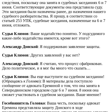
следствия, поскольку она занята в судебных заседаниях 6 и 7
июня. Соответствующие документы она представила суду.
Эти заседания были назначены ранее, до назначения нашего
судебного разбирательства. Я прошу, в соответствии со
статьей 253 УПК, судебные заседания, назначенные на 6 и 7
июня, отложить.
Судья Климов
:
Ваше ходатайство понятно. У подсудимого
какие-либо ходатайства имеются, кроме вот этого?
Александр Донской
: Я поддерживаю заявление защиты.
Судья Климов
:
Других заявлений у вас нет?
Александр Донской
: Я считаю, что процесс сфабрикован.
Дело политическое, и я мог бы много что сказать…
Судья Климов
:
Вы еще выступите на судебном заседании!
(
Обращаясь к Головко
): В материалы дела поступило
сообщение от адвоката Ереминой о том, что она занята в
Северодвинском городском суде 6 и 7 июня. 8 июня она
сможет участвовать в судебном заседании. Ваше мнение?
Гособвинитель Головко
:
Ваша честь, поскольку адвокат
Еремина представляла защиту Донского в ходе