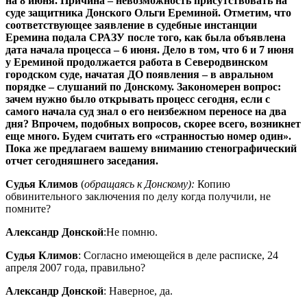
на 8 июня. Причина – невозможность присутствовать на
суде защитника Донского Ольги Ереминой. Отметим, что
соответствующее заявление в судебные инстанции
Еремина подала СРАЗУ после того, как была объявлена
дата начала процесса – 6 июня. Дело в том, что 6 и 7 июня
у Ереминой продолжается работа в Северодвинском
городском суде, начатая ДО появления – в авральном
порядке – слушаний по Донскому. Закономерен вопрос:
зачем нужно было открывать процесс сегодня, если с
самого начала суд знал о его неизбежном переносе на два
дня? Впрочем, подобных вопросов, скорее всего, возникнет
еще много. Будем считать его «странностью номер один».
Пока же предлагаем вашему вниманию стенографический
отчет сегодняшнего заседания.
Судья Климов
(
обращаясь к Донскому):
Копию
обвинительного заключения по делу когда получили, не
помните?
Александр Донской
:Не помню.
Судья Климов
:
Согласно имеющейся в деле расписке, 24
апреля 2007 года, правильно?
Александр Донской
: Наверное, да.