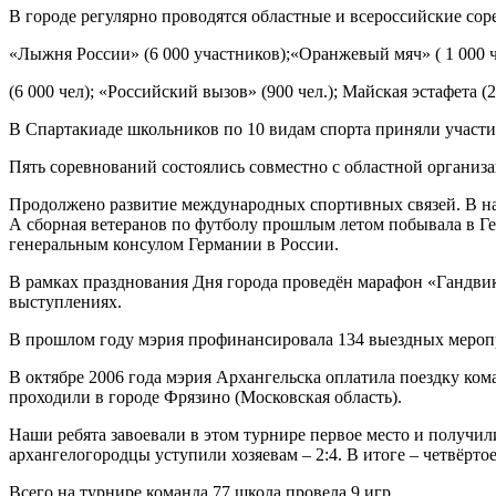
В городе регулярно проводятся областные и всероссийские соре
«Лыжня России» (6 000 участников);«Оранжевый мяч» ( 1 000 ч
(6 000 чел); «Российский вызов» (900 чел.); Майская эстафета (2 
В Спартакиаде школьников по 10 видам спорта приняли участие
Пять соревнований состоялись совместно с областной органи
Продолжено развитие международных спортивных связей. В наш
А сборная ветеранов по футболу прошлым летом побывала в Ге
генеральным консулом Германии в России.
В рамках празднования Дня города проведён марафон «Гандви
выступлениях.
В прошлом году мэрия профинансировала 134 выездных мероп
В октябре 2006 года мэрия Архангельска оплатила поездку ко
проходили в городе Фрязино (Московская область).
Наши ребята завоевали в этом турнире первое место и получили
архангелогородцы уступили хозяевам – 2:4. В итоге – четвёртое
Всего на турнире команда 77 школа провела 9 игр.