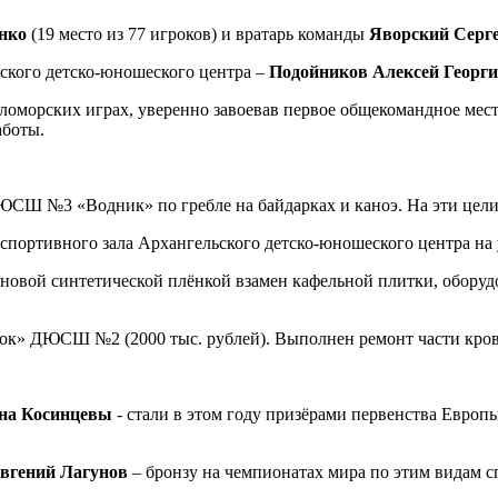
нко
(19 место из 77 игроков) и вратарь команды
Яворский Серг
ского детско-юношеского центра –
Подойников Алексей Георг
ломорских играх, уверенно завоевав первое общекомандное мест
аботы.
СШ №3 «Водник» по гребле на байдарках и каноэ. На эти цели 
ортивного зала Архангельского детско-юношеского центра на ул
ой синтетической плёнкой взамен кафельной плитки, оборудов
ок» ДЮСШ №2 (2000 тыс. рублей). Выполнен ремонт части кровли
на Косинцевы
- стали в этом году призёрами первенства Евро
вгений Лагунов
– бронзу на чемпионатах мира по этим видам с