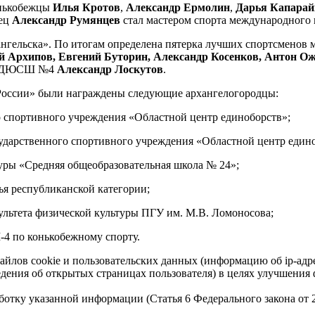
онькобежцы
Илья Кротов
,
Александр Ермолин
,
Дарья Капарай
жец
Александр Румянцев
стал мастером спорта международного 
хангельска». По итогам определена пятерка лучших спортсмено
й Архипов, Евгений Буторин, Александр Косенков, Антон О
я ДЮСШ №4
Александр Лоскутов
.
 России» были награждены следующие архангелогородцы:
о спортивного учреждения «Областной центр единоборств»;
сударственного спортивного учреждения «Областной центр един
уры «Средняя общеобразовательная школа № 24»;
дья республиканской категории;
ультета физической культуры ПГУ им. М.В. Ломоносова;
4 по конькобежному спорту.
айлов cookie и пользовательских данных (информацию об ip-адр
сведения об открытых страницах пользователя) в целях улучшени
работку указанной информации (Статья 6 Федерального закона от