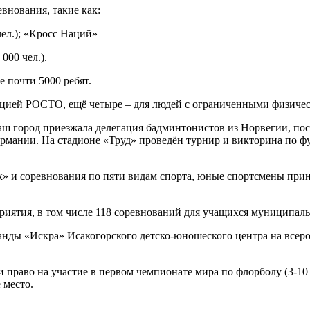
внования, такие как:
ел.); «Кросс Наций»
000 чел.).
 почти 5000 ребят.
зацией РОСТО, ещё четыре – для людей с ограниченными физиче
 город приезжала делегация бадминтонистов из Норвегии, посл
рмании. На стадионе «Труд» проведён турнир и викторина по ф
к» и соревнования по пяти видам спорта, юные спортсмены при
риятия, в том числе 118 соревнований для учащихся муницип
манды «Искра» Исакогорского детско-юношеского центра на всер
 право на участие в первом чемпионате мира по флорболу (3-10 м
 место.