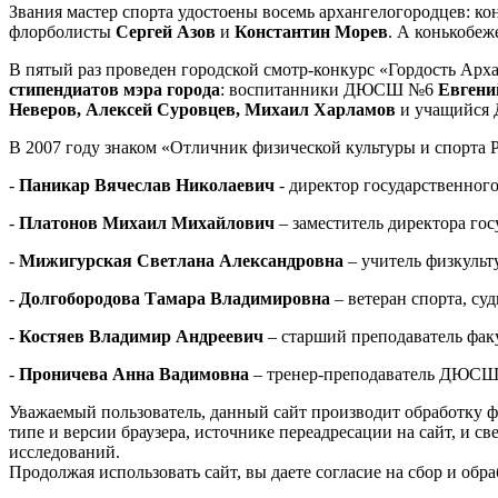
Звания мастер спорта удостоены восемь архангелогородцев: к
флорболисты
Сергей Азов
и
Константин Морев
. А конькобе
В пятый раз проведен городской смотр-конкурс «Гордость Ар
стипендиатов мэра города
: воспитанники ДЮСШ №6
Евгени
Неверов, Алексей Суровцев, Михаил Харламов
и учащийс
В 2007 году знаком «Отличник физической культуры и спорта
-
Паникар Вячеслав Николаевич
- директор государственног
-
Платонов Михаил Михайлович
– заместитель директора го
-
Мижигурская Светлана Александровна
– учитель физкульт
-
Долгобородова Тамара Владимировна
– ветеран спорта, су
-
Костяев Владимир Андреевич
– старший преподаватель фак
-
Проничева Анна Вадимовна
– тренер-преподаватель ДЮСШ-
Уважаемый пользователь, данный сайт производит обработку ф
типе и версии браузера, источнике переадресации на сайт, и 
исследований.
Продолжая использовать сайт, вы даете согласие на сбор и об