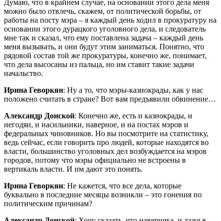
Думаю, что в крайнем случае, на основании этого дела меня
можно было отвлечь, скажем, от политической борьбы, от
работы на посту мэра – я каждый день ходил в прокуратуру на
основании этого дурацкого уголовного дела, и следователь
мне так и сказал, что ему поставлена задача – каждый день
меня вызывать, и они будут этим заниматься. Понятно, что
рядовой состав той же прокуратуры, конечно же, понимает,
что дела высосаны из пальца, но им ставит такие задачи
начальство.
Ирина Геворкян
: Ну а то, что мэры-казнокрады, как у нас
положено считать в стране? Вот вам предъявили обвинение…
Александр Донской
: Конечно же, есть и казнокрады, и
негодяи, и насильники, наверное, и на постах мэров и
федеральных чиновников. Но вы посмотрите на статистику,
ведь сейчас, если говорить про людей, которые находятся во
власти, большинство уголовных дел возбуждается на мэров
городов, потому что мэры официально не встроены в
вертикаль власти. И им дают это понять.
Ирина Геворкян
: Не кажется, что все дела, которые
буквально в последние месяцы возникли – это гонения по
политическим причинам?
Александр Донской
: Хочу сказать, что наверняка, и даже в