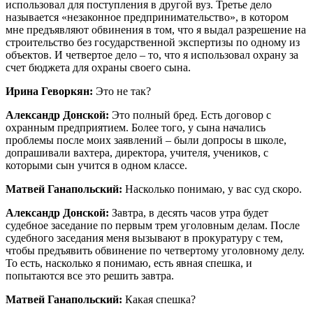
использовал для поступления в другой вуз. Третье дело
называется «незаконное предпринимательство», в котором
мне предъявляют обвинения в том, что я выдал разрешение на
строительство без государственной экспертизы по одному из
объектов. И четвертое дело – то, что я использовал охрану за
счет бюджета для охраны своего сына.
Ирина Геворкян:
Это не так?
Александр Донской:
Это полный бред. Есть договор с
охранным предприятием. Более того, у сына начались
проблемы после моих заявлений – были допросы в школе,
допрашивали вахтера, директора, учителя, учеников, с
которыми сын учится в одном классе.
Матвей Ганапольский:
Насколько понимаю, у вас суд скоро.
Александр Донской:
Завтра, в десять часов утра будет
судебное заседание по первым трем уголовным делам. После
судебного заседания меня вызывают в прокуратуру с тем,
чтобы предъявить обвинение по четвертому уголовному делу.
То есть, насколько я понимаю, есть явная спешка, и
попытаются все это решить завтра.
Матвей Ганапольский:
Какая спешка?