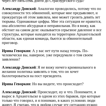
через лет пять-семь дойти до Страсбургского суда?
Александр Донской
: Аналогии проводились, потому что по
совокупности тех обвинений, которые мне предъявляют, и
прокуратура об этом заявляла, мне может грозить девять лет
тюрьмы. Одинаковые цифры. Мне эта ситуация не нравится,
она абсолютно абсурдная и неправильная. Но я вижу, как
обстоит на самом деле: оказывается серьезное давление и все
структуры, которые находятся на территории Архангельской
области, как единая команда, бьются за обвинительный
приговор.
Ирина Геворкян
: А у вас нет пути назад теперь. По-
человечески вы, наверное, уже передумали о том своем
заявлении?
Александр Донской
: Я не вижу ничего криминального в
желании политика заявлять о том, что он хочет
баллотироваться на пост президента.
Ирина Геворкян
: Но вы видите, что происходит?
Александр Донской
: Происходит, ну и что. Понимаете, я
вырос в Архангельске в одном из этих бараков, про которые
только что говорил, и я понимаю, в каких условиях люди
живут. Я считаю, что в любом случае эту ситуацию нужно