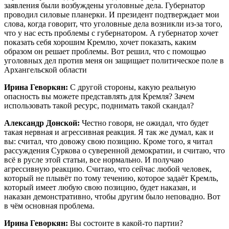
заявления были возбуждены уголовные дела. Губернатор
проводил силовые планерки. И президент подтверждает мои
слова, когда говорит, что уголовные дела возникли из-за того,
что у нас есть проблемы с губернатором. А губернатор хочет
показать себя хорошим Кремлю, хочет показать, каким
образом он решает проблемы. Вот решил, что с помощью
уголовных дел против меня он защищает политическое поле в
Архангельской области
Ирина Геворкян:
С другой стороны, какую реальную
опасность вы можете представлять для Кремля? Зачем
использовать такой ресурс, поднимать такой скандал?
Александр Донской:
Честно говоря, не ожидал, что будет
такая нервная и агрессивная реакция. Я так же думал, как и
вы: считал, что довожу свою позицию. Кроме того, я читал
рассуждения Суркова о суверенной демократии, и считаю, что
всё в русле этой статьи, все нормально. И получаю
агрессивную реакцию. Считаю, что сейчас любой человек,
который не плывёт по тому течению, которое задаёт Кремль,
который имеет любую свою позицию, будет наказан, и
наказан демонстративно, чтобы другим было неповадно. Вот
в чём основная проблема.
Ирина Геворкян:
Вы состоите в какой-то партии?