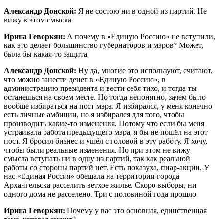
Александр Донской:
Я не состою ни в одной из партий. Не
вижу в этом смысла
Ирина Геворкян:
А почему в «Единую Россию» не вступили,
как это делает большинство губернаторов и мэров? Может,
была бы какая-то защита.
Александр Донской:
Ну да, многие это используют, считают,
что можно занести денег в «Единую Россию», в
администрацию президента и вести себя тихо, и тогда ты
останешься на своем месте. Но тогда непонятно, зачем было
вообще избираться на пост мэра. Я избирался, у меня конечно
есть личные амбиции, но я избирался для того, чтобы
производить какие-то изменения. Потому что если бы меня
устраивала работа предыдущего мэра, я бы не пошёл на этот
пост. Я бросил бизнес и ушёл с головой в эту работу. Я хочу,
чтобы были реальные изменения. Но при этом не вижу
смысла вступать ни в одну из партий, так как реальной
работы со стороны партий нет. Есть показуха, пиар-акции. У
нас «Единая Россия» обещала на территории города
Архангельска расселить ветхое жилье. Скоро выборы, ни
одного дома не расселено. Три с половиной года прошло.
Ирина Геворкян:
Почему у вас это основная, единственная