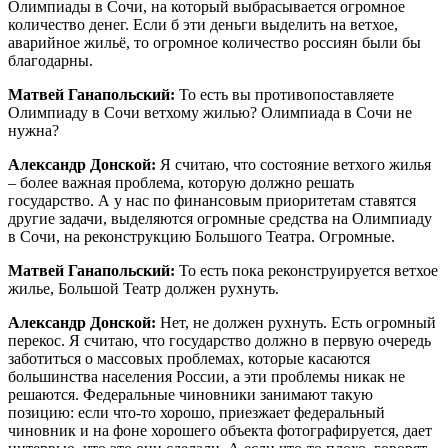
Олимпиады в Сочи, на который выбрасывается огромное
количество денег. Если б эти деньги выделить на ветхое,
аварийное жильё, то огромное количество россиян были бы
благодарны.
Матвей Ганапольский:
То есть вы противопоставляете
Олимпиаду в Сочи ветхому жилью? Олимпиада в Сочи не
нужна?
Александр Донской:
Я считаю, что состояние ветхого жилья
– более важная проблема, которую должно решать
государство. А у нас по финансовым приоритетам ставятся
другие задачи, выделяются огромные средства на Олимпиаду
в Сочи, на реконструкцию Большого Театра. Огромные.
Матвей Ганапольский:
То есть пока реконструируется ветхое
жилье, Большой Театр должен рухнуть.
Александр Донской:
Нет, не должен рухнуть. Есть огромный
перекос. Я считаю, что государство должно в первую очередь
заботиться о массовых проблемах, которые касаются
большинства населения России, а эти проблемы никак не
решаются. Федеральные чиновники занимают такую
позицию: если что-то хорошо, приезжает федеральный
чиновник и на фоне хорошего объекта фотографируется, дает