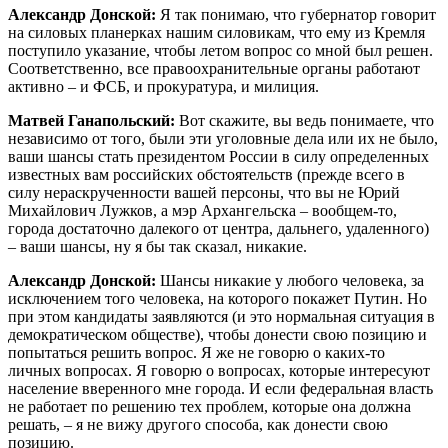
Александр Донской:
Я так понимаю, что губернатор говорит
на силовых планерках нашим силовикам, что ему из Кремля
поступило указание, чтобы летом вопрос со мной был решен.
Соответственно, все правоохранительные органы работают
активно – и ФСБ, и прокуратура, и милиция.
Матвей Ганапольский:
Вот скажите, вы ведь понимаете, что
независимо от того, были эти уголовные дела или их не было,
ваши шансы стать президентом России в силу определенных
известных вам российских обстоятельств (прежде всего в
силу нераскрученности вашей персоны, что вы не Юрий
Михайлович Лужков, а мэр Архангельска – вообщем-то,
города достаточно далекого от центра, дальнего, удаленного)
– ваши шансы, ну я бы так сказал, никакие.
Александр Донской:
Шансы никакие у любого человека, за
исключением того человека, на которого покажет Путин. Но
при этом кандидаты заявляются (и это нормальная ситуация в
демократическом обществе), чтобы донести свою позицию и
попытаться решить вопрос. Я же не говорю о каких-то
личных вопросах. Я говорю о вопросах, которые интересуют
население вверенного мне города. И если федеральная власть
не работает по решению тех проблем, которые она должна
решать, – я не вижу другого способа, как донести свою
позицию.