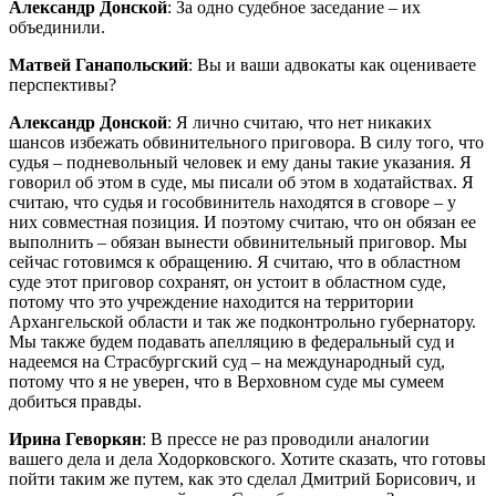
Александр Донской
: За одно судебное заседание – их
объединили.
Матвей Ганапольский
: Вы и ваши адвокаты как оцениваете
перспективы?
Александр Донской
: Я лично считаю, что нет никаких
шансов избежать обвинительного приговора. В силу того, что
судья – подневольный человек и ему даны такие указания. Я
говорил об этом в суде, мы писали об этом в ходатайствах. Я
считаю, что судья и гособвинитель находятся в сговоре – у
них совместная позиция. И поэтому считаю, что он обязан ее
выполнить – обязан вынести обвинительный приговор. Мы
сейчас готовимся к обращению. Я считаю, что в областном
суде этот приговор сохранят, он устоит в областном суде,
потому что это учреждение находится на территории
Архангельской области и так же подконтрольно губернатору.
Мы также будем подавать апелляцию в федеральный суд и
надеемся на Страсбургский суд – на международный суд,
потому что я не уверен, что в Верховном суде мы сумеем
добиться правды.
Ирина Геворкян
: В прессе не раз проводили аналогии
вашего дела и дела Ходорковского. Хотите сказать, что готовы
пойти таким же путем, как это сделал Дмитрий Борисович, и