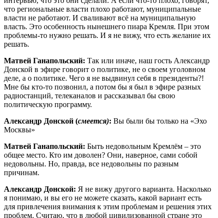
интервью, что это они сделали. А если что-то плохо, говорят,
что региональные власти плохо работают, муниципальные
власти не работают. И сваливают всё на муниципальную
власть. Это особенность нынешнего пиара Кремля. При этом
проблемы-то нужно решать. И я не вижу, что есть желание их
решать.
Матвей Ганапольский:
Так или иначе, наш гость Александр
Донской в эфире говорит о политике, не о своем уголовном
деле, а о политике. Чего я не выдвинул себя в президенты?!
Мне бы кто-то позвонил, а потом бы я был в эфире разных
радиостанций, телеканалов и рассказывал бы свою
политическую программу.
Александр Донской (
смеется)
:
Вы были бы только на «Эхо
Москвы»
Матвей Ганапольский:
Быть недовольным Кремлём – это
общее место. Кто им доволен? Они, наверное, сами собой
недовольны. Но, правда, все недовольны по разным
причинам.
Александр Донской:
Я не вижу другого варианта. Насколько
я понимаю, и вы его не можете сказать, какой вариант есть
для привлечения внимания к этим проблемам и решения этих
проблем. Считаю, что в любой цивилизованной стране это