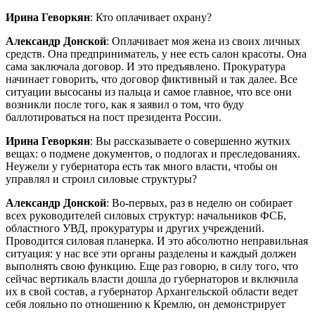
Ирина Геворкян
: Кто оплачивает охрану?
Александр Донской
: Оплачивает моя жена из своих личных
средств. Она предприниматель, у нее есть салон красоты. Она
сама заключала договор. И это предъявлено. Прокуратура
начинает говорить, что договор фиктивный и так далее. Все
ситуации высосаны из пальца и самое главное, что все они
возникли после того, как я заявил о том, что буду
баллотироваться на пост президента России.
Ирина Геворкян
: Вы рассказываете о совершенно жутких
вещах: о подмене документов, о подлогах и преследованиях.
Неужели у губернатора есть так много власти, чтобы он
управлял и строил силовые структуры?
Александр Донской
: Во-первых, раз в неделю он собирает
всех руководителей силовых структур: начальников ФСБ,
областного УВД, прокуратуры и других учреждений.
Проводится силовая планерка. И это абсолютно неправильная
ситуация: у нас все эти органы разделены и каждый должен
выполнять свою функцию. Еще раз говорю, в силу того, что
сейчас вертикаль власти дошла до губернаторов и включила
их в свой состав, а губернатор Архангельской области ведет
себя лояльно по отношению к Кремлю, он демонстрирует