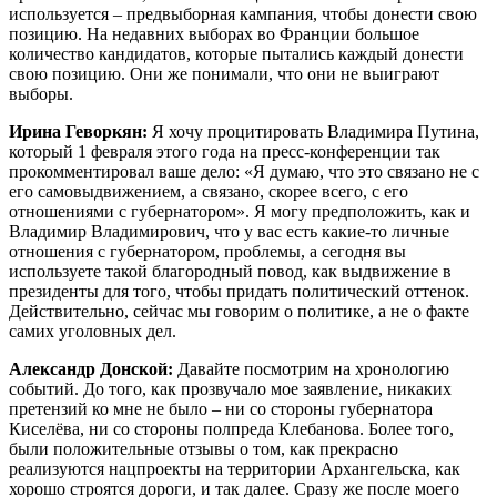
используется – предвыборная кампания, чтобы донести свою
позицию. На недавних выборах во Франции большое
количество кандидатов, которые пытались каждый донести
свою позицию. Они же понимали, что они не выиграют
выборы.
Ирина Геворкян:
Я хочу процитировать Владимира Путина,
который 1 февраля этого года на пресс-конференции так
прокомментировал ваше дело: «Я думаю, что это связано не с
его самовыдвижением, а связано, скорее всего, с его
отношениями с губернатором». Я могу предположить, как и
Владимир Владимирович, что у вас есть какие-то личные
отношения с губернатором, проблемы, а сегодня вы
используете такой благородный повод, как выдвижение в
президенты для того, чтобы придать политический оттенок.
Действительно, сейчас мы говорим о политике, а не о факте
самих уголовных дел.
Александр Донской:
Давайте посмотрим на хронологию
событий. До того, как прозвучало мое заявление, никаких
претензий ко мне не было – ни со стороны губернатора
Киселёва, ни со стороны полпреда Клебанова. Более того,
были положительные отзывы о том, как прекрасно
реализуются нацпроекты на территории Архангельска, как
хорошо строятся дороги, и так далее. Сразу же после моего