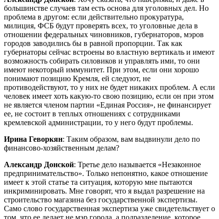
большинстве случаев там есть основа для уголовных дел. Но
проблема в другом: если действительно прокуратура,
милиция, ФСБ будут проверять всех, то уголовные дела в
отношении федеральных чиновников, губернаторов, мэров
городов заводились бы в равной пропорции. Так как
губернаторы сейчас встроены во властную вертикаль и имеют
возможность собирать силовиков и управлять ими, то они
имеют некоторый иммунитет. При этом, если они хорошо
понимают позицию Кремля, ей следуют, не
противодействуют, то у них не будет никаких проблем. А если
человек имеет хоть какую-то свою позицию, если он при этом
не является членом партии «Единая Россия», не финансирует
ее, не состоит в теплых отношениях с сотрудниками
кремлевской администрации, то у него будут проблемы.
Ирина Геворкян
: Таким образом, вам выдвинули дело по
финансово-хозяйственным делам?
Александр Донской
: Третье дело называется «Незаконное
предпринимательство». Только непонятно, какое отношение
имеет к этой статье та ситуация, которую мне пытаются
инкриминировать. Мне говорят, что я выдал разрешение на
строительство магазина без государственной экспертизы.
Само слово государственная экспертиза уже свидетельствует о
том, что ее делает не мэр города, а подразделение, которое