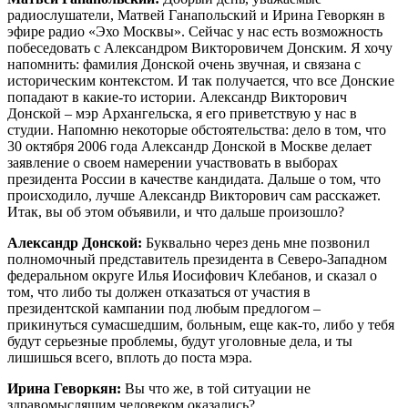
радиослушатели, Матвей Ганапольский и Ирина Геворкян в
эфире радио «Эхо Москвы». Сейчас у нас есть возможность
побеседовать с Александром Викторовичем Донским. Я хочу
напомнить: фамилия Донской очень звучная, и связана с
историческим контекстом. И так получается, что все Донские
попадают в какие-то истории. Александр Викторович
Донской – мэр Архангельска, я его приветствую у нас в
студии. Напомню некоторые обстоятельства: дело в том, что
30 октября 2006 года Александр Донской в Москве делает
заявление о своем намерении участвовать в выборах
президента России в качестве кандидата. Дальше о том, что
происходило, лучше Александр Викторович сам расскажет.
Итак, вы об этом объявили, и что дальше произошло?
Александр Донской:
Буквально через день мне позвонил
полномочный представитель президента в Северо-Западном
федеральном округе Илья Иосифович Клебанов, и сказал о
том, что либо ты должен отказаться от участия в
президентской кампании под любым предлогом –
прикинуться сумасшедшим, больным, еще как-то, либо у тебя
будут серьезные проблемы, будут уголовные дела, и ты
лишишься всего, вплоть до поста мэра.
Ирина Геворкян:
Вы что же, в той ситуации не
здравомыслящим человеком оказались?