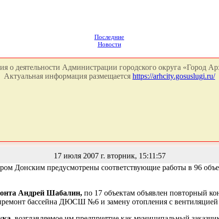
Последние
Новости
я о деятельности Администрации городского округа «Город Арх
Актуальная информация размещается
https://arhcity.gosuslugi.ru/
17 июля 2007 г. вторник, 15:11:57
ром Донским предусмотрены соответствующие работы в 96 объе
монта Андрей Шабалин,
по 17 объектам объявлен повторный ко
апремонт бассейна ДЮСШ №6 и замену отопления с вентиляцией 
ука,
возглавляемое им предприятие как муниципальный заказчик