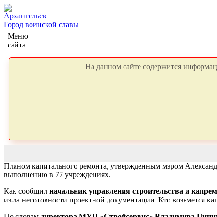
Архангельск
Город воинской славы
Меню
сайта
На данном сайте содержится информаци
Планом капитального ремонта, утвержденным мэром Александ
выполнению в 77 учреждениях.
Как сообщил
начальник управления строительства и капре
из-за неготовности проектной документации. Кто возьмется к
По словам
директора МУП «Стройсервис» Владимира Пинч