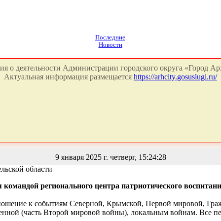
Последние
Новости
я о деятельности Администрации городского округа «Город Арх
Актуальная информация размещается
https://arhcity.gosuslugi.ru/
9 января 2025 г. четверг, 15:24:28
льской области
я командой регионального центра патриотического воспитани
ношение к событиям Северной, Крымской, Первой мировой, Граж
енной (часть Второй мировой войны), локальным войнам. Все п