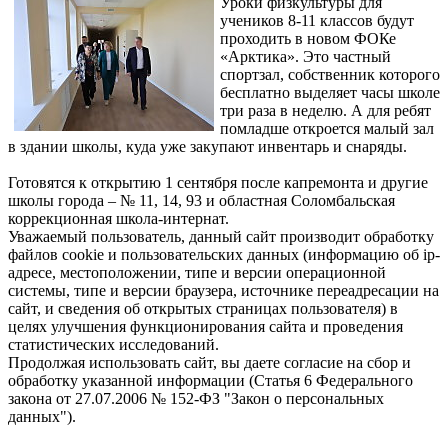
Уроки физкультуры для
учеников 8-11 классов будут
проходить в новом ФОКе
«Арктика». Это частный
спортзал, собственник которого
бесплатно выделяет часы школе
три раза в неделю. А для ребят
помладше откроется малый зал
в здании школы, куда уже закупают инвентарь и снаряды.
Готовятся к открытию 1 сентября после капремонта и другие
школы города – № 11, 14, 93 и областная Соломбальская
коррекционная школа-интернат.
Уважаемый пользователь, данный сайт производит обработку
файлов cookie и пользовательских данных (информацию об ip-
адресе, местоположении, типе и версии операционной
системы, типе и версии браузера, источнике переадресации на
сайт, и сведения об открытых страницах пользователя) в
целях улучшения функционирования сайта и проведения
статистических исследований.
Продолжая использовать сайт, вы даете согласие на сбор и
обработку указанной информации (Статья 6 Федерального
закона от 27.07.2006 № 152-ФЗ "Закон о персональных
данных").