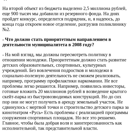
На второй объект из бюджета выделено 2,5 миллиона рублей,
еще 900 тысяч мы добавили из резервного фонда. На днях
пройдет конкурс, определится подрядчик, и, я надеюсь, до
конца года откроем новое отделение, разгрузив поликлинику
№2.
- Что должно стать приоритетным направлением в
деятельности муниципалитета в 2008 году?
- На мой взгляд, мы должны пересмотреть политику в
отношении молодежи. Приоритетным должно стать развитие
детских образовательных, спортивных, культурных
учреждений. Без вовлечения подростков и молодежи в
социально-полезную деятельность не сможем реализовать,
например, программу профилактики наркомании. Не все
проблемы легко решаются. Например, появились инвесторы,
готовые вложить 20 миллионов рублей в возведение крытого
скейт-парка из быстровозводимых конструкций. Но до сих
пор они не могут получить в аренду земельный участок. Не
сдвинулось с мертвой точки и строительство детского парка за
кинотеатром «Русь» Есть проблемы с реализацией программы
сооружения спортивных площадок. Но все это решаемо.
Главное, чтобы была добрая воля и заинтересованность как
исполнительной, так представительной власти.