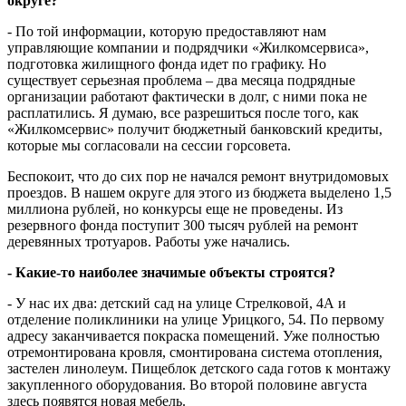
округе?
- По той информации, которую предоставляют нам
управляющие компании и подрядчики «Жилкомсервиса»,
подготовка жилищного фонда идет по графику. Но
существует серьезная проблема – два месяца подрядные
организации работают фактически в долг, с ними пока не
расплатились. Я думаю, все разрешиться после того, как
«Жилкомсервис» получит бюджетный банковский кредиты,
которые мы согласовали на сессии горсовета.
Беспокоит, что до сих пор не начался ремонт внутридомовых
проездов. В нашем округе для этого из бюджета выделено 1,5
миллиона рублей, но конкурсы еще не проведены. Из
резервного фонда поступит 300 тысяч рублей на ремонт
деревянных тротуаров. Работы уже начались.
- Какие-то наиболее значимые объекты строятся?
- У нас их два: детский сад на улице Стрелковой, 4А и
отделение поликлиники на улице Урицкого, 54. По первому
адресу заканчивается покраска помещений. Уже полностью
отремонтирована кровля, смонтирована система отопления,
застелен линолеум. Пищеблок детского сада готов к монтажу
закупленного оборудования. Во второй половине августа
здесь появятся новая мебель.