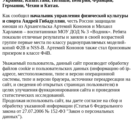
Украины, Казахстана, Польши, Венгрии, Франции,
Германии, Чехии и Китая.
Как сообщил
начальник управления физической культуры
и спорта Андрей Гибадуллин
, честь России защищали
юноши из Архангельска Артемий Кононов и Михаил
Харламов – воспитанники МОУ ДОД № 3 «Водник». Ребята
показали отличные результаты и заняли в своей возрастной
группе первые места по классу радиоуправляемых моделий-
копий Ф2В и NSS-B. Артемий Кононов также стал бронзовым
призером в классе Ф4В.
Уважаемый пользователь, данный сайт производит обработку
файлов cookie и пользовательских данных (информацию об ip-
адресе, местоположении, типе и версии операционной
системы, типе и версии браузера, источнике переадресации на
сайт, и сведения об открытых страницах пользователя) в
целях улучшения функционирования сайта и проведения
статистических исследований.
Продолжая использовать сайт, вы даете согласие на сбор и
обработку указанной информации (Статья 6 Федерального
закона от 27.07.2006 № 152-ФЗ "Закон о персональных
данных").