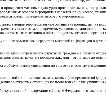
 и проведения массовых культурно-просветительских, театраль
роведения массового мероприятия является юридическое, физиче
ходится объект проведения массового мероприятия.
тветствующие территориальные органы внутренних дел не поздн
рамме с указанием места, времени, условиях организационного,
ров контактных телефонов и обязан получить согласие в органах 
 и иные объявления в средствах массовой информации о дате, в
жение административного штрафа: на граждан – в размере от дв
змеров оплаты труда, на юридических лиц – от пятисот до пяти
го обслуживания управления по торговле и услугам населению 
айлов cookie и пользовательских данных (информацию об ip-адр
сведения об открытых страницах пользователя) в целях улучшени
работку указанной информации (Статья 6 Федерального закона от