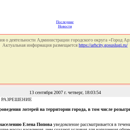
Последние
Новости
я о деятельности Администрации городского округа «Город Арх
Актуальная информация размещается
https://arhcity.gosuslugi.ru/
13 сентября 2007 г. четверг, 18:03:54
 РАЗРЕШЕНИЕ
роведения лотерей на территории города, в том числе розыг
 населению Елена Попова
уведомление рассматривается в течен
шие массы населения, чем создают условия для нарушения обще