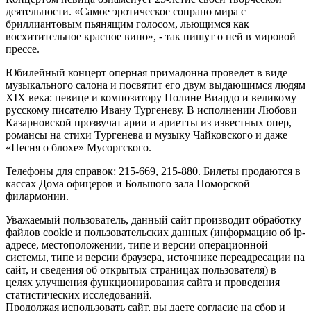
деятельности. «Самое эротическое сопрано мира с
бриллиантовым пьянящим голосом, льющимся как
восхитительное красное вино», - так пишут о ней в мировой
прессе.
Юбилейный концерт оперная примадонна проведет в виде
музыкального салона и посвятит его двум выдающимся людям
XIX века: певице и композитору Полине Виардо и великому
русскому писателю Ивану Тургеневу. В исполнении Любови
Казарновской прозвучат арии и ариетты из известных опер,
романсы на стихи Тургенева и музыку Чайковского и даже
«Песня о блохе» Мусоргского.
Телефоны для справок: 215-669, 215-880. Билеты продаются в
кассах Дома офицеров и Большого зала Поморской
филармонии.
Уважаемый пользователь, данный сайт производит обработку
файлов cookie и пользовательских данных (информацию об ip-
адресе, местоположении, типе и версии операционной
системы, типе и версии браузера, источнике переадресации на
сайт, и сведения об открытых страницах пользователя) в
целях улучшения функционирования сайта и проведения
статистических исследований.
Продолжая использовать сайт, вы даете согласие на сбор и