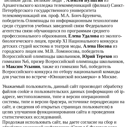
"Великие даты. Великие люди",
Алексей Булыгин
из
Архангельского колледжа телекоммуникаций (филиал) Санкт-
Петербургского государственного университета
телекоммуникаций им. проф. М.А. Бонч-Бруевича,
победитель Олимпиады по информационным технологиям
среди студентов учебных заведений связи Федерального
агентства связи обучающихся по программам среднего
профессионального образования,
Елена Удалова
из эколого-
биологического лицея, призёр XI Национального конкурса
детских студий костюма и театров моды,
Алена Носова
из
городского лицея им. М.В. Ломоносова, победитель
Всероссийской олимпиады школьников,
Юрий Терехов
из
гимназии №6, призер Всероссийской олимпиады школьников,
и
Максим Усынин
, также из гимназии №6, победитель
Всероссийского конкурса по отбору национальной команды
для участия во встрече «Юношеской восьмерки» в Москве.
Уважаемый пользователь, данный сайт производит обработку
файлов cookie и пользовательских данных (информацию об ip-
адресе, местоположении, типе и версии операционной
системы, типе и версии браузера, источнике переадресации на
сайт, и сведения об открытых страницах пользователя) в
целях улучшения функционирования сайта и проведения
статистических исследований.
Продолжая использовать сайт, вы даете согласие на сбор и