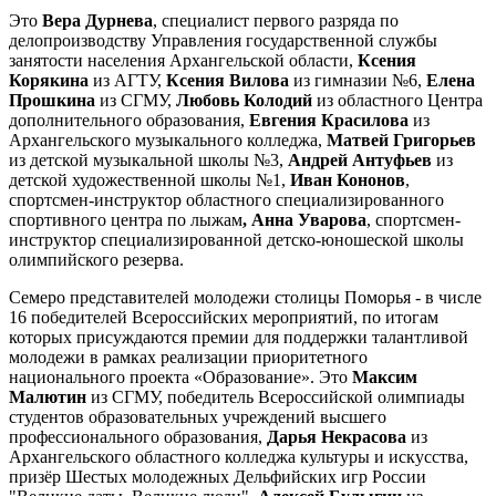
Это
Вера Дурнева
, специалист первого разряда по
делопроизводству Управления государственной службы
занятости населения Архангельской области,
Ксения
Корякина
из АГТУ,
Ксения Вилова
из гимназии №6,
Елена
Прошкина
из СГМУ,
Любовь Колодий
из областного Центра
дополнительного образования,
Евгения Красилова
из
Архангельского музыкального колледжа,
Матвей Григорьев
из детской музыкальной школы №3,
Андрей Антуфьев
из
детской художественной школы №1,
Иван Кононов
,
спортсмен-инструктор областного специализированного
спортивного центра по лыжам
, Анна Уварова
, спортсмен-
инструктор специализированной детско-юношеской школы
олимпийского резерва.
Семеро представителей молодежи столицы Поморья - в числе
16 победителей Всероссийских мероприятий, по итогам
которых присуждаются премии для поддержки талантливой
молодежи в рамках реализации приоритетного
национального проекта «Образование». Это
Максим
Малютин
из СГМУ, победитель Всероссийской олимпиады
студентов образовательных учреждений высшего
профессионального образования,
Дарья Некрасова
из
Архангельского областного колледжа культуры и искусства,
призёр Шестых молодежных Дельфийских игр России