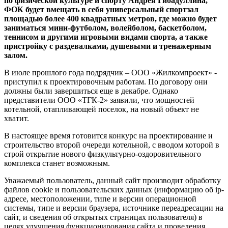
по физической культуре и спорту Андрея Гибадуллина,
ФОК будет вмещать в себя универсальный спортзал
площадью более 400 квадратных метров, где можно будет
заниматься мини-футболом, волейболом, баскетболом,
теннисом и другими игровыми видами спорта, а также
пристройку с раздевалками, душевыми и тренажерным
залом.
В июле прошлого года подрядчик – ООО «Жилкомпроект» -
приступил к проектировочным работам. По договору они
должны были завершиться еще в декабре. Однако
представители ООО «ТГК-2» заявили, что мощностей
котельной, отапливающей поселок, на новый объект не
хватит.
В настоящее время готовится конкурс на проектирование и
строительство второй очереди котельной, с вводом которой в
строй открытие нового физкультурно-оздоровительного
комплекса станет возможным.
Уважаемый пользователь, данный сайт производит обработку
файлов cookie и пользовательских данных (информацию об ip-
адресе, местоположении, типе и версии операционной
системы, типе и версии браузера, источнике переадресации на
сайт, и сведения об открытых страницах пользователя) в
целях улучшения функционирования сайта и проведения