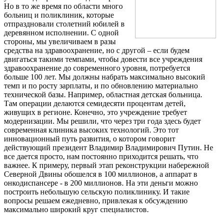
Но в то же время по области много
больниц и поликлиник, которые
отпраздновали столетний юбилей в
деревянном исполнении. С одной
стороны, мы увеличиваем в разы
средства на здравоохранение, но с другой – если будем
двигаться такими темпами, чтобы довести все учреждения
здравоохранение до современного уровня, потребуется
больше 100 лет. Мы должны набрать максимально высокий
темп и по росту зарплаты, и по обновлению материально
технической базы. Например, областная детская больница.
Там операции делаются семидесяти процентам детей,
живущих в регионе. Конечно, это учреждение требует
модернизации. Мы решили, что через три года здесь будет
современная клиника высоких технологий. Это тот
инновационный путь развития, о котором говорит
действующий президент Владимир Владимирович Путин. Не
все дается просто, нам постоянно приходится решать, что
важнее. К примеру, первый этап реконструкции набережной
Северной Двины обошелся в 100 миллионов, а аппарат в
онкодиспансере - в 200 миллионов. На эти деньги можно
построить небольшую сельскую поликлинику. И такие
вопросы решаем ежедневно, привлекая к обсуждению
максимально широкий круг специалистов.