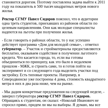
становится дорогим. Поэтому поставлена задача выйти к 2011
году на показатель в 500 тысяч квадратных метров нового
жилья.
Ректор СГМУ Павел Сидоров
пояснил, что в аудитории
одна треть студентов, приехавших из районов области по
целевым направлениям. Они как молодые специалисты
надеются на льготы при получении жилья.
- Если говорить о районах области, то у нас успешно
действует программа «Дом для молодой семьи», - отметил
губернатор
. – Участок и стройматериалы предоставляются
бесплатно, оказываем содействие в получении льготного
кредита. Что касается города, то, если вы готовы
объединиться по принципу, как это было в недалеком
прошлом - МЖК, и строить сами, то я готов пойти на
эксперимент и со следующего года выделить участки под
застройку. Есть типовые проекты. Например, в
Северодвинске уже построены 4 дома, стоимость квадратного
метра в них в два раза ниже, чем на рынке.
- Мы дадим конкретные предложения на следующей неделе, -
заверил губернатора р
ектор СГМУ Павел Сидоров.
Обращаясь к студентам, он сказал: «Николай Иванович не
спросил прямо, придем ли мы на выборы. Я думаю, мы все