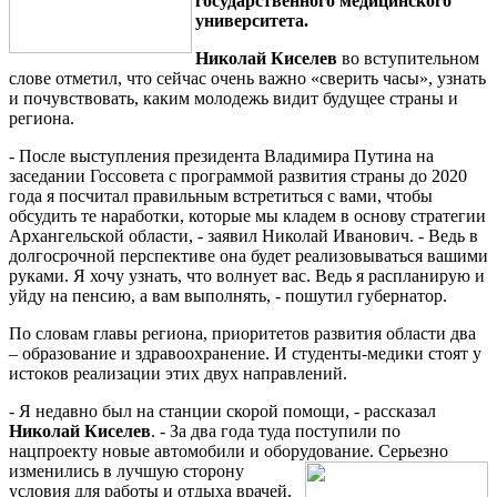
государственного медицинского
университета.
Николай Киселев
во вступительном
слове отметил, что сейчас очень важно «сверить часы», узнать
и почувствовать, каким молодежь видит будущее страны и
региона.
- После выступления президента Владимира Путина на
заседании Госсовета с программой развития страны до 2020
года я посчитал правильным встретиться с вами, чтобы
обсудить те наработки, которые мы кладем в основу стратегии
Архангельской области, - заявил Николай Иванович. - Ведь в
долгосрочной перспективе она будет реализовываться вашими
руками. Я хочу узнать, что волнует вас. Ведь я распланирую и
уйду на пенсию, а вам выполнять, - пошутил губернатор.
По словам главы региона, приоритетов развития области два
– образование и здравоохранение. И студенты-медики стоят у
истоков реализации этих двух направлений.
- Я недавно был на станции скорой помощи, - рассказал
Николай Киселев
. - За два года туда поступили по
нацпроекту новые автомобили и оборудование
. Серьезно
изменились в лучшую сторону
условия для работы и отдыха врачей.