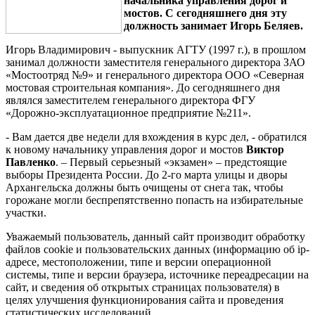
начальника управления дорог и
мостов. С сегодняшнего дня эту
должность занимает Игорь Беляев.
Игорь Владимирович - выпускник АГТУ (1997 г.), в прошлом
занимал должности заместителя генерального директора ЗАО
«Мостоотряд №9» и генерального директора ООО «Северная
мостовая строительная компания». До сегодняшнего дня
являлся заместителем генерального директора ФГУ
«Дорожно-эксплуатационное предприятие №211».
- Вам дается две недели для вхождения в курс дел, - обратился
к новому начальнику управления дорог и мостов
Виктор
Павленко
. – Первый серьезный «экзамен» – предстоящие
выборы Президента России. До 2-го марта улицы и дворы
Архангельска должны быть очищены от снега так, чтобы
горожане могли беспрепятственно попасть на избирательные
участки.
Уважаемый пользователь, данный сайт производит обработку
файлов cookie и пользовательских данных (информацию об ip-
адресе, местоположении, типе и версии операционной
системы, типе и версии браузера, источнике переадресации на
сайт, и сведения об открытых страницах пользователя) в
целях улучшения функционирования сайта и проведения
статистических исследований.