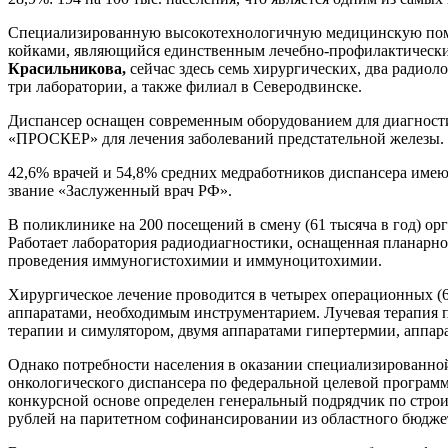
Специализированную высокотехнологичную медицинскую помощ
койками, являющийся единственным лечебно-профилактически
Красильникова,
сейчас здесь семь хирургических, два радиол
три лаборатории, а также филиал в Северодвинске.
Диспансер оснащен современным оборудованием для диагности
«ПРОСКЕР» для лечения заболеваний предстательной железы. 
42,6% врачей и 54,8% средних медработников диспансера имею
звание «Заслуженный врач РФ».
В поликлинике на 200 посещений в смену (61 тысяча в год) о
Работает лаборатория радиодиагностики, оснащенная планарно
проведения иммуногистохимии и иммуноцитохимии.
Хирургическое лечение проводится в четырех операционных (
аппаратами, необходимым инструментарием. Лучевая терапия 
терапии и симулятором, двумя аппаратами гипертермии, аппар
Однако потребности населения в оказании специализированной
онкологического диспансера по федеральной целевой програм
конкурсной основе определен генеральный подрядчик по строит
рублей на паритетном софинансировании из областного бюджета