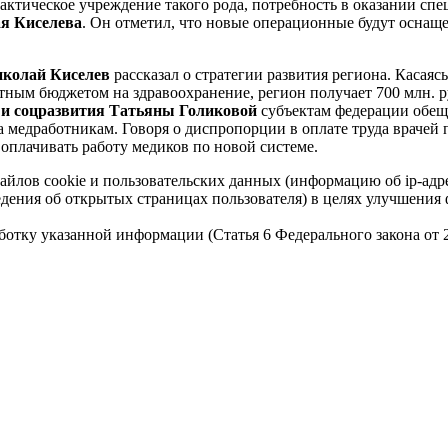
лактическое учреждение такого рода, потребность в оказании с
ая Киселева
. Он отметил, что новые операционные будут оснащ
иколай Киселев
рассказал о стратегии развития региона. Касаяс
ным бюджетом на здравоохранение, регион получает 700 млн. ру
 и соцразвития Татьяны Голиковой
субъектам федерации обещ
 медработникам. Говоря о диспропорции в оплате труда врачей 
 оплачивать работу медиков по новой системе.
айлов cookie и пользовательских данных (информацию об ip-адр
сведения об открытых страницах пользователя) в целях улучшени
работку указанной информации (Статья 6 Федерального закона от