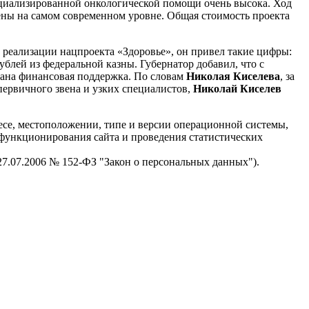
пециализированной онкологической помощи очень высока. Ход
ены на самом современном уровне. Общая стоимость проекта
ь реализации нацпроекта «Здоровье», он привел такие цифры:
блей из федеральной казны. Губернатор добавил, что с
ана финансовая поддержка. По словам
Николая Киселева
, за
первичного звена и узких специалистов,
Николай Киселев
есе, местоположении, типе и версии операционной системы,
я функционирования сайта и проведения статистических
 27.07.2006 № 152-ФЗ "Закон о персональных данных").