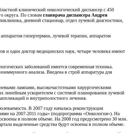
астной клинический онкологический диспансер с 450
о округа. По словам
главврача диспансера Андрея
ликлиника, дневной стационар, отдел лучевой диагностики,
аппаратом гипертермии, лучевой терапии, аппаратом
ов и один доктор медицинских наук, четыре человека имеют
логических заболеваний имеется современная техника.
иоиммунного анализа. Введена в строй аппаратура для
теневыми лампами, высокочастотными хирургическими
ых линейным ускорителем с системой планирования лучевой
 аппликаций и внутриполостного лечения.
олеваемости. В 2007 году началась реконструкция
иями на 2007-2011 годы» (подпрограмма «Онкология»). На
освоены в полном объеме. На 2008 год предусмотрено 30 млн.
артала выделенные средства будут освоены в полном объеме.