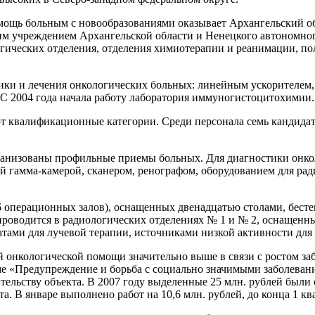
ь больным с новообразованиями оказывает Архангельский обл
м учреждением Архангельской области и Ненецкого автономног
огических отделения, отделения химиотерапии и реанимации, по
ки и лечения онкологических больных: линейным ускорителем, 
С 2004 года начала работу лаборатория иммуногистоцитохимии.
т квалификационные категории. Среди персонала семь кандидат
рганизованы профильные приемы больных. Для диагностики онко
й гамма-камерой, сканером, ренографом, оборудованием для рад
6 операционных залов), оснащенных двенадцатью столами, бес
проводится в радиологических отделениях № 1 и № 2, оснащенн
атами для лучевой терапии, источниками низкой активности для
 онкологической помощи значительно выше в связи с ростом заб
ме «Предупреждение и борьба с социально значимыми заболеван
ельству объекта. В 2007 году выделенные 25 млн. рублей были 
. В январе выполнено работ на 10,6 млн. рублей, до конца 1 кв