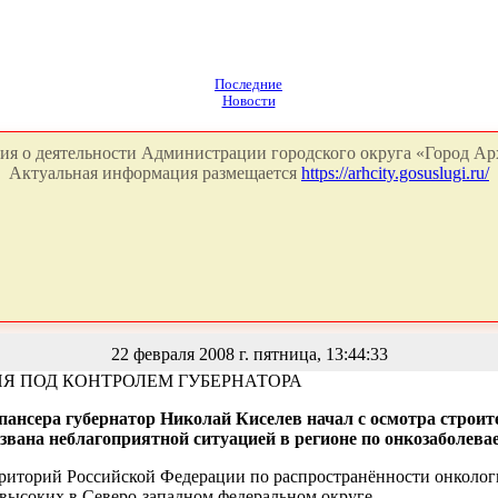
Последние
Новости
я о деятельности Администрации городского округа «Город Арх
Актуальная информация размещается
https://arhcity.gosuslugi.ru/
22 февраля 2008 г. пятница, 13:44:33
Я ПОД КОНТРОЛЕМ ГУБЕРНАТОРА
пансера губернатор Николай Киселев начал с осмотра строит
звана неблагоприятной ситуацией в регионе по онкозаболева
рриторий Российской Федерации по распространённости онкологи
х высоких в Северо-западном федеральном округе.