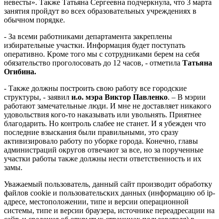
невесты». Также Татьяна Сергеевна подчеркнула, что 3 марта
занятия пройдут во всех образовательных учреждениях в
обычном порядке.
- За всеми работниками департамента закреплены
избирательные участки. Информация будет поступать
оперативно. Кроме того мы с сотрудниками берем на себя
обязательство проголосовать до 12 часов, - отметила
Татьяна
Огибина.
- Также должны построить свою работу все городские
структуры, - заявил
и.о. мэра Виктор Павленко
. – В мэрии
работают замечательные люди. И мне не доставляет никакого
удовольствия кого-то наказывать или увольнять. Приятнее
благодарить. Но контроль слабее не станет. И я убежден что
последние взыскания были правильными, это сразу
активизировало работу по уборке города. Конечно, главы
администраций округов отвечают за все, но за порученные
участки работы также должны нести ответственность и их
замы.
Уважаемый пользователь, данный сайт производит обработку
файлов cookie и пользовательских данных (информацию об ip-
адресе, местоположении, типе и версии операционной
системы, типе и версии браузера, источнике переадресации на