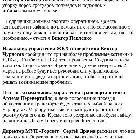
уборку дорог, тротуаров подъездов и подходов к
избирательным участкам:
- Подрядчики должны работать оперативней. Да есть
контракты и графики, но в рамках них и по согласованию с
нами технику можно задействовать интенсивней там, где это
необходимо, - отметил
Виктор Павленко
.
Начальник управления ЖКХ и энергетики Виктор
Чурносов
сообщил что три наиболее проблемные котельные –
ЛДК-4, «Силбет» и РЭБ флота проверены. Созданы запасы
топлива. Подготовлены 4 резервных дизель-генератора. 2
марта на работе будут все руководители управляющих
компаний и подрядных организаций, чтобы оперативно
решать возникающие проблемы.
По словам
начальника управления транспорта и связи
Артема Перевертайло
, в день голосования проезд в
общественном транспорте будет стоить 5 рублей на всех
маршрутах. Маршрутные такси планируют работать по
режиму буднего дня. Кроме того резервные автобусы выйдут
на линии на Левом берегу и острове Бревенник.
Директор МУП «Горсвет» Сергей Драчев
рассказал, что все
подходы к избирательным участкам освещены. Уличные