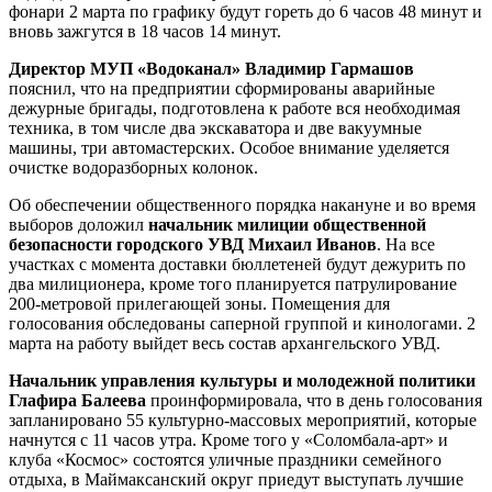
фонари 2 марта по графику будут гореть до 6 часов 48 минут и
вновь зажгутся в 18 часов 14 минут.
Директор МУП «Водоканал» Владимир Гармашов
пояснил, что на предприятии сформированы аварийные
дежурные бригады, подготовлена к работе вся необходимая
техника, в том числе два экскаватора и две вакуумные
машины, три автомастерских. Особое внимание уделяется
очистке водоразборных колонок.
Об обеспечении общественного порядка накануне и во время
выборов доложил
начальник милиции общественной
безопасности городского УВД Михаил Иванов
. На все
участках с момента доставки бюллетеней будут дежурить по
два милиционера, кроме того планируется патрулирование
200-метровой прилегающей зоны. Помещения для
голосования обследованы саперной группой и кинологами. 2
марта на работу выйдет весь состав архангельского УВД.
Начальник управления культуры и молодежной политики
Глафира Балеева
проинформировала, что в день голосования
запланировано 55 культурно-массовых мероприятий, которые
начнутся с 11 часов утра. Кроме того у «Соломбала-арт» и
клуба «Космос» состоятся уличные праздники семейного
отдыха, в Маймаксанский округ приедут выступать лучшие