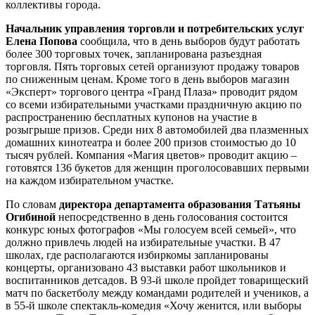
коллективы города.
Начальник управления торговли и потребительских услуг
Елена Попова
сообщила, что в день выборов будут работать
более 300 торговых точек, запланирована разъездная
торговля. Пять торговых сетей организуют продажу товаров
по сниженным ценам. Кроме того в день выборов магазин
«Эксперт» торгового центра «Гранд Плаза» проводит рядом
со всеми избирательными участками праздничную акцию по
распространению бесплатных купонов на участие в
розыгрыше призов. Среди них 8 автомобилей два плазменных
домашних кинотеатра и более 200 призов стоимостью до 10
тысяч рублей. Компания «Магия цветов» проводит акцию –
готовятся 136 букетов для женщин проголосовавших первыми
на каждом избирательном участке.
По словам
директора департамента образования Татьяны
Огибиной
непосредственно в день голосования состоится
конкурс юных фотографов «Мы голосуем всей семьей», что
должно привлечь людей на избирательные участки. В 47
школах, где располагаются избиркомы запланированы
концерты, организовано 43 выставки работ школьников и
воспитанников детсадов. В 93-й школе пройдет товарищеский
матч по баскетболу между командами родителей и учеников, а
в 55-й школе спектакль-комедия «Хочу женится, или выборы