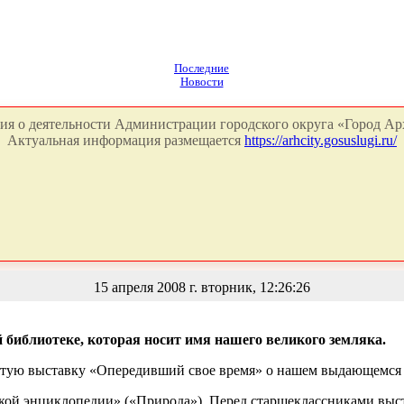
Последние
Новости
я о деятельности Администрации городского округа «Город Арх
Актуальная информация размещается
https://arhcity.gosuslugi.ru/
15 апреля 2008 г. вторник, 12:26:26
 библиотеке, которая носит имя нашего великого земляка.
тую выставку «Опередивший свое время» о нашем выдающемся зе
кой энциклопедии» («Природа»). Перед старшеклассниками выст