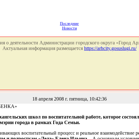
Последние
Новости
я о деятельности Администрации городского округа «Город Арх
Актуальная информация размещается
https://arhcity.gosuslugi.ru/
18 апреля 2008 г. пятница, 10:42:36
БЕНКА»
ангельских школ по воспитательной работе, которое состоял
мэрии города в рамках Года Семьи.
ивающих воспитательный процесс и реальное взаимодействие ре
тям и подросткам «Леда» Елена Ильина
. - А основным условие