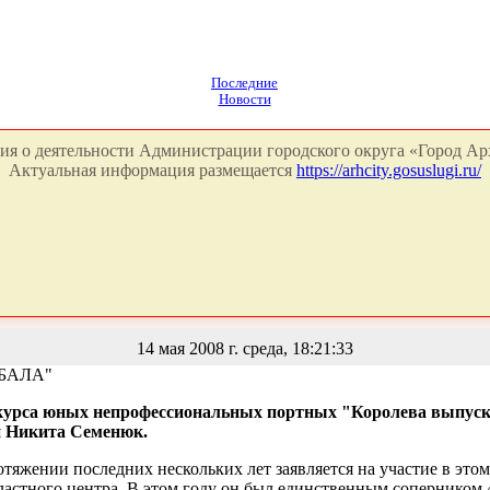
Последние
Новости
я о деятельности Администрации городского округа «Город Арх
Актуальная информация размещается
https://arhcity.gosuslugi.ru/
14 мая 2008 г. среда, 18:21:33
БАЛА"
курса юных непрофессиональных портных "Королева выпускно
и Никита Семенюк.
тяжении последних нескольких лет заявляется на участие в эт
ластного центра. В этом году он был единственным соперником 