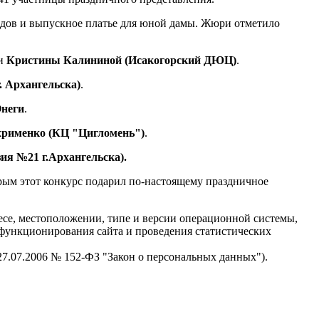
одов и выпускное платье для юной дамы. Жюри отметило
и
Кристины Калининой (Исакогорский ДЮЦ)
.
 Архангельска)
.
Онеги
.
рименко (КЦ "Цигломень")
.
ия №21 г.Архангельска).
рым этот конкурс подарил по-настоящему праздничное
есе, местоположении, типе и версии операционной системы,
я функционирования сайта и проведения статистических
 27.07.2006 № 152-ФЗ "Закон о персональных данных").