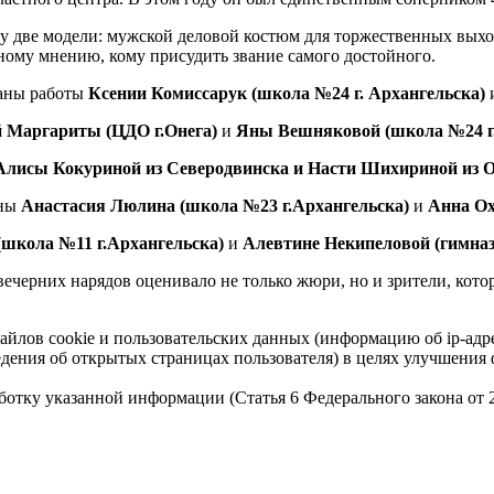
зу две модели: мужской деловой костюм для торжественных вых
ному мнению, кому присудить звание самого достойного.
аны работы
Ксении Комиссарук (школа №24 г. Архангельска)
 Маргариты (ЦДО г.Онега)
и
Яны Вешняковой (школа №24 г.
Алисы Кокуриной из Северодвинска и Насти Шихириной из 
ены
Анастасия Люлина (школа №23 г.Архангельска)
и
Анна Ох
(школа №11 г.Архангельска)
и
Алевтине Некипеловой (гимназ
черних нарядов оценивало не только жюри, но и зрители, кото
айлов cookie и пользовательских данных (информацию об ip-адр
сведения об открытых страницах пользователя) в целях улучшени
работку указанной информации (Статья 6 Федерального закона от