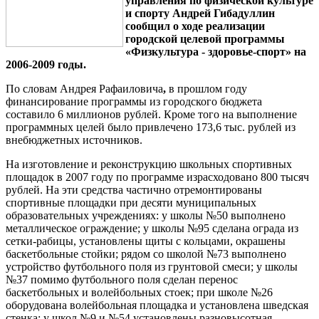
управления по физической культуре
и спорту Андрей Гибадуллин
сообщил о ходе реализации
городской целевой программы
«Физкультура - здоровье-спорт» на
2006-2009 годы.
По словам Андрея Рафаиловича
,
в прошлом году
финансирование программы из городского бюджета
составило 6 миллионов рублей. Кроме того на выполнение
программных целей было привлечено 173,6 тыс. рублей из
внебюджетных источников.
На изготовление и реконструкцию школьных спортивных
площадок в 2007 году по программе израсходовано 800 тысяч
рублей. На эти средства частично отремонтированы
спортивные площадки при десяти муниципальных
образовательных учреждениях: у школы №50 выполнено
металлическое ограждение; у школы №95 сделана ограда из
сетки-рабицы, установлены щиты с кольцами, окрашены
баскетбольные стойки; рядом со школой №73 выполнено
устройство футбольного поля из грунтовой смеси; у школы
№37 помимо футбольного поля сделан перенос
баскетбольных и волейбольных стоек; при школе №26
оборудована волейбольная площадка и установлена шведская
стенка; у школ №9 и №54 установлены разновысотная