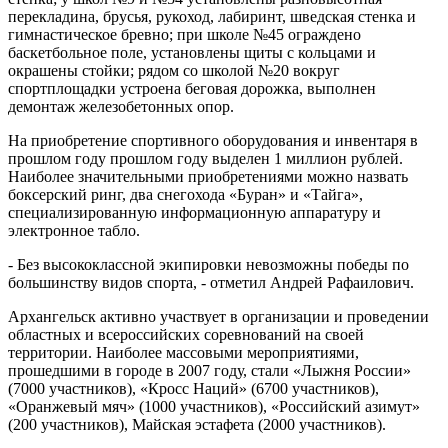
перекладина, брусья, рукоход, лабиринт, шведская стенка и
гимнастическое бревно; при школе №45 ограждено
баскетбольное поле, установлены щиты с кольцами и
окрашены стойки; рядом со школой №20 вокруг
спортплощадки устроена беговая дорожка, выполнен
демонтаж железобетонных опор.
На приобретение спортивного оборудования и инвентаря в
прошлом году прошлом году выделен 1 миллион рублей.
Наиболее значительными приобретениями можно назвать
боксерский ринг, два снегохода «Буран» и «Тайга»,
специализированную информационную аппаратуру и
электронное табло.
- Без высококлассной экипировки невозможны победы по
большинству видов спорта, - отметил Андрей Рафаилович.
Архангельск активно участвует в организации и проведении
областных и всероссийских соревнований на своей
территории. Наиболее массовыми мероприятиями,
прошедшими в городе в 2007 году, стали «Лыжня России»
(7000 участников), «Кросс Наций» (6700 участников),
«Оранжевый мяч» (1000 участников), «Российский азимут»
(200 участников), Майская эстафета (2000 участников).