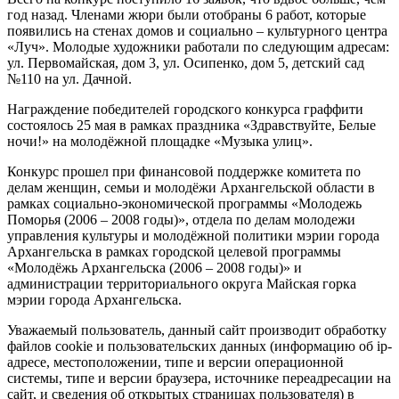
год назад. Членами жюри были отобраны 6 работ, которые
появились на стенах домов и социально – культурного центра
«Луч». Молодые художники работали по следующим адресам:
ул. Первомайская, дом 3, ул. Осипенко, дом 5, детский сад
№110 на ул. Дачной.
Награждение победителей городского конкурса граффити
состоялось 25 мая в рамках праздника «Здравствуйте, Белые
ночи!» на молодёжной площадке «Музыка улиц».
Конкурс прошел при финансовой поддержке комитета по
делам женщин, семьи и молодёжи Архангельской области в
рамках социально-экономической программы «Молодежь
Поморья (2006 – 2008 годы)», отдела по делам молодежи
управления культуры и молодёжной политики мэрии города
Архангельска в рамках городской целевой программы
«Молодёжь Архангельска (2006 – 2008 годы)» и
администрации территориального округа Майская горка
мэрии города Архангельска.
Уважаемый пользователь, данный сайт производит обработку
файлов cookie и пользовательских данных (информацию об ip-
адресе, местоположении, типе и версии операционной
системы, типе и версии браузера, источнике переадресации на
сайт, и сведения об открытых страницах пользователя) в