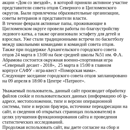
акции «Дом со звездой», в которой приняли активное участие
представители совета отцов Северного и Цигломенского
округов. Были привлечены образовательные организации,
советы ветеранов и представители власти.
В течение февраля активные папы, проживающие в
Цигломенском округе провели работы по благоустройству
ледового катка, а также организовали эстафету для детей и
взрослых. Уже стали традиционными встречи по баскетболу
между школьными командами и командой совета отцов.
Также при поддержке Архангельского городского совета
отцов 24 марта в 13:00 на базе средней школы №51 им. Ф.А.
Абрамова состоится окружная военно-спортивная игра
«Северный десант - 2018», 25 марта в 15:00 в главном
корпусе САФУ - игра-квест «Поморская мама».
Следующее заседание городского совета отцов запланировано
на 09 апреля в 18:00 в Центре «Патриот».
Уважаемый пользователь, данный сайт производит обработку
файлов cookie и пользовательских данных (информацию об ip-
адресе, местоположении, типе и версии операционной
системы, типе и версии браузера, источнике переадресации на
сайт, и сведения об открытых страницах пользователя) в
целях улучшения функционирования сайта и проведения
статистических исследований.
Продолжая использовать сайт, вы даете согласие на сбор и