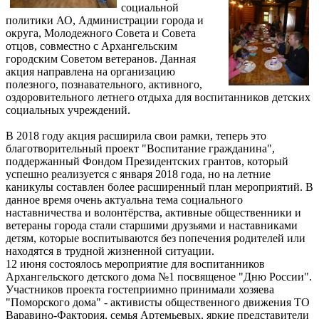
социальной
политики АО, Администрации города и
округа, Молодежного Совета и Совета
отцов, совместно с Архангельским
городским Советом ветеранов. Данная
акция направлена на организацию
полезного, познавательного, активного,
оздоровительного летнего отдыха для воспитанников детских
социальных учреждений.
В 2018 году акция расширила свои рамки, теперь это
благотворительный проект "Воспитание гражданина",
поддержанный Фондом Президентских грантов, который
успешно реализуется с января 2018 года, но на летние
каникулы составлен более расширенный план мероприятий. В
данное время очень актуальна тема социального
наставничества и волонтёрства, активные общественники и
ветераны города стали старшими друзьями и наставниками
детям, которые воспитываются без попечения родителей или
находятся в трудной жизненной ситуации.
12 июня состоялось мероприятие для воспитанников
Архангельского детского дома №1 посвященое "Дню России".
Участников проекта гостеприимно принимали хозяева
"Поморского дома" - активисты общественного движения ТО
Варавино-Фактория, семья Артемьевых, яркие представители