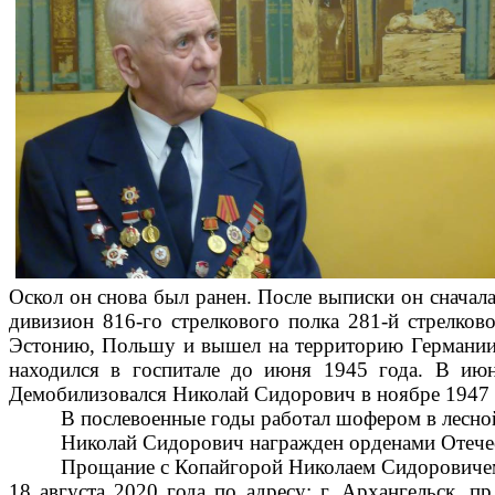
Оскол он снова был ранен. После выписки он сначала
дивизион 816-го стрелкового полка 281-й стрелко
Эстонию, Польшу и вышел на территорию Германии в
находился в госпитале до июня 1945 года. В ию
Демобилизовался Николай Сидорович в ноябре 1947 
В послевоенные годы работал шофером в лесно
Николай Сидорович награжден орденами Отечес
Прощание с Копайгорой Николаем Сидоровичем 
18 августа 2020 года по адресу: г. Архангельск, п