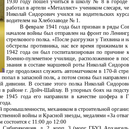
1930 году пошел учиться в школу № 8 в городе 
работал в артели «Металлист» учеником слесаря, че
Николай Сидорович учился на водительских курса
водителем на Хлебозаводе № 1.
В феврале 1941 года был призван в ряды Сове
началом войны был отправлен на фронт по Ленин
стрелкового полка. «После разгрузки у Тихвина и 
обстрелы противника, нас все время прижимали к
1942 года он был госпитализирован по причине к
Военно-пулеметное училище, расположенное в пос
звания в составе маршевой роты Николай Сидоров
где продолжил служить автоматчиком в 170-й стре
 попал в запасной полк, а потом снова был направлен 
вой дивизии. В составе этого полка Николай Сидоро
 районе г. Дойч-Шайлау. В упорных боях на подступа
не 1945 года его направили в качестве шофера в 
года.
й промышленности, механиком в строительной органи
твенной войны и Красной звезды, медалями «За отваг
состоится с 11:00 до 12:00
р. Сибиряковцев, д. 2, корп. 3 (морг ГБУЗ Архангел