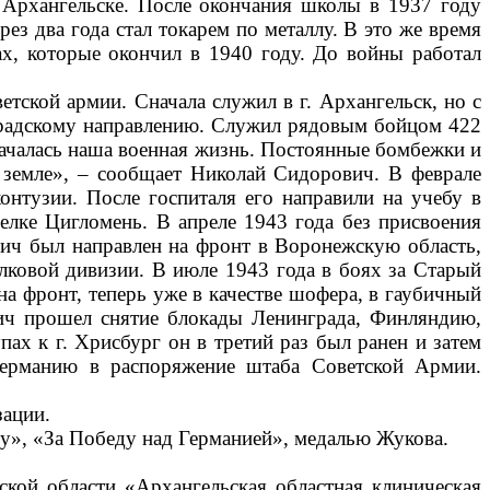
Архангельске. После окончания школы в 1937 году
рез два года стал токарем по металлу. В это же время
х, которые окончил в 1940 году. До войны работал
тской армии. Сначала служил в г. Архангельск, но с
градскому направлению. Служил рядовым бойцом 422
началась наша военная жизнь. Постоянные бомбежки и
 земле», ‒ сообщает Николай Сидорович. В феврале
онтузии. После госпиталя его направили на учебу в
елке Цигломень. В апреле 1943 года без присвоения
ич был направлен на фронт в Воронежскую область,
лковой дивизии. В июле 1943 года в боях за Старый
на фронт, теперь уже в качестве шофера, в гаубичный
вич прошел снятие блокады Ленинграда, Финляндию,
х к г. Хрисбург он в третий раз был ранен и затем
Германию в распоряжение штаба Советской Армии.
зации.
у», «За Победу над Германией», медалью Жукова.
ьской области «Архангельская областная клиническая