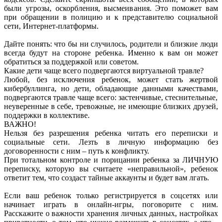
были угрозы, оскорбления, высмеивания. Это поможет вам
при обращении в полицию и к представителю социальной
сети, Интернет-платформы.
Дайте понять: что бы ни случилось, родители и близкие люди
всегда будут на стороне ребенка. Именно к вам он может
обратиться за поддержкой или советом.
Какие дети чаще всего подвергаются виртуальной травле?
Любой, без исключения ребенок, может стать жертвой
кибербуллинга, но дети, обладающие данными качествами,
подвергаются травле чаще всего:
застенчивые, стеснительные,
неуверенные в себе,
тревожные,
не имеющие близких друзей,
поддержки в коллективе.
ВАЖНО!
Нельзя без разрешения ребенка читать его переписки и
социальные сети. Лезть в личную информацию без
договоренности с ним – путь к конфликту.
При тотальном контроле и порицании ребенка за ЛИЧНУЮ
переписку, которую вы считаете «неправильной», ребенок
ответит тем, что создаст тайные аккаунты и будет вам лгать.
Если ваш ребенок только регистрируется в соцсетях или
начинает играть в онлайн-игры, поговорите с ним.
Расскажите о важности хранения личных данных, настройках