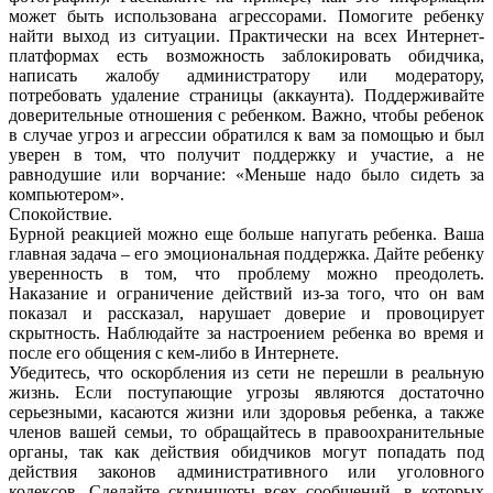
может быть использована агрессорами.
Помогите ребенку
найти выход из ситуации. Практически на всех Интернет-
платформах есть возможность заблокировать обидчика,
написать жалобу администратору или модератору,
потребовать удаление страницы (аккаунта).
Поддерживайте
доверительные отношения с ребенком. Важно, чтобы ребенок
в случае угроз и агрессии обратился к вам за помощью и был
уверен в том, что получит поддержку и участие, а не
равнодушие или ворчание: «Меньше надо было сидеть за
компьютером».
Спокойствие.
Бурной реакцией можно еще больше напугать ребенка. Ваша
главная задача – его эмоциональная поддержка. Дайте ребенку
уверенность в том, что проблему можно преодолеть.
Наказание и ограничение действий из-за того, что он вам
показал и рассказал, нарушает доверие и провоцирует
скрытность.
Наблюдайте за настроением ребенка во время и
после его общения с кем-либо в Интернете.
Убедитесь, что оскорбления из сети не перешли в реальную
жизнь. Если поступающие угрозы являются достаточно
серьезными, касаются жизни или здоровья ребенка, а также
членов вашей семьи, то обращайтесь в правоохранительные
органы, так как действия обидчиков могут попадать под
действия законов административного или уголовного
кодексов.
Сделайте скриншоты всех сообщений, в которых