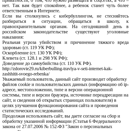
приватности, о том, что нужно размещать в соцсетях, а что –
нет. Так вам будет спокойнее, а ребенок станет чуть более
ответственным в Интернете.
Если вы столкнулись с кибербуллингом, не стесняйтесь
разбираться в ситуации, обращаться в школу, к
правоохранительным органам. На сегодняшний день в
российском законодательстве существуют уголовные
наказания:
Реальная угроза убийством и причинение тяжкого вреда
здоровью (ст. 119 УК РФ);
Оскорбление (ст. 130 УК РФ);
Клевета (ст. 128.1 и 298 УК РФ);
Доведение до самоубийства (ст. 110 УК РФ).
http://zdorovie29.ru/kiberbulling-travlya-v-seti-internet-kak-
zashhitit-svoego-rebenka/
Уважаемый пользователь, данный сайт производит обработку
файлов cookie и пользовательских данных (информацию об ip-
адресе, местоположении, типе и версии операционной
системы, типе и версии браузера, источнике переадресации на
сайт, и сведения об открытых страницах пользователя) в
целях улучшения функционирования сайта и проведения
статистических исследований.
Продолжая использовать сайт, вы даете согласие на сбор и
обработку указанной информации (Статья 6 Федерального
закона от 27.07.2006 № 152-ФЗ "Закон о персональных