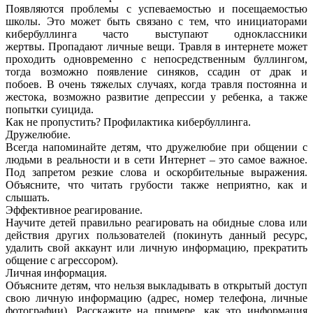
Появляются проблемы с успеваемостью и посещаемостью
школы. Это может быть связано с тем, что инициаторами
кибербуллинга часто выступают одноклассники
жертвы.
Пропадают личные вещи.
Травля в интернете может
проходить одновременно с непосредственным буллингом,
тогда возможно появление синяков, ссадин от драк и
побоев.
В очень тяжелых случаях, когда травля постоянна и
жестока, возможно развитие депрессии у ребенка, а также
попытки суицида.
Как не пропустить? Профилактика кибербуллинга.
Дружелюбие.
Всегда напоминайте детям, что дружелюбие при общении с
людьми в реальности и в сети Интернет – это самое важное.
Под запретом резкие слова и оскорбительные выражения.
Объясните, что читать грубости также неприятно, как и
слышать.
Эффективное реагирование.
Научите детей правильно реагировать на обидные слова или
действия других пользователей (покинуть данный ресурс,
удалить свой аккаунт или личную информацию, прекратить
общение с агрессором).
Личная информация.
Объясните детям, что нельзя выкладывать в открытый доступ
свою личную информацию (адрес, номер телефона, личные
фотографии). Расскажите на примере, как это информация