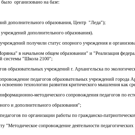
было организовано на базе:
ений дополнительного образования, Центр "Леда");
 2 учреждений дополнительного образования).
 учреждений получили статус опорного учреждения и организова
Морянка" в начальном общем образовании" и "Реализация федера
й системы "Школа 2100";
гов образовательных учреждений г. Архангельска по экологиче
опровождение педагогов образовательных учреждений города А
о освоению технологии развития критического мышления как сре
 информационно-методического сопровождения педагогов по ес
вного и дополнительного образования";
 педагогов по организации работы по гражданско-патриотическ
кту "Методическое сопровождение деятельности педагогических 