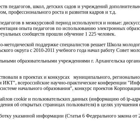
в педагогов, школ, детских садов и учреждений дополнительно
, профессионального роста и развития кадров и т.д.
агогов в межкурсовой период используются и новые: дискусси
езентация опыта педагогов по использованию электронных образо
иртуальных сообществ прошли обучение 1 225 человек.
о-методической поддержке специалистов решает Школа молодого
кого округа с 2010-2011 учебного года начал работу Совет мол
ьными образовательными учреждениями г. Архангельска органи
твовали в проектах и конкурсах
муниципального, регионального
ем ИКТ", всероссийские научно-практические конференции "Инф
истеме начального образования", конкурс проектов Корпорации I
айлов cookie и пользовательских данных (информацию об ip-адр
сведения об открытых страницах пользователя) в целях улучшени
работку указанной информации (Статья 6 Федерального закона от