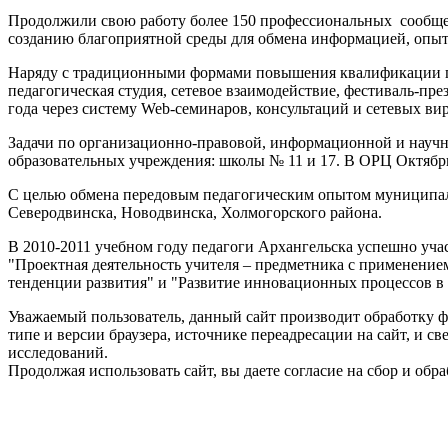
Продолжили свою работу более 150 профессиональных сообщест
созданию благоприятной среды для обмена информацией, опытом
Наряду с традиционными формами повышения квалификации пед
педагогическая студия, сетевое взаимодействие, фестиваль-пр
года через систему Web-семинаров, консультаций и сетевых в
Задачи по организационно-правовой, информационной и научн
образовательных учреждения: школы № 11 и 17. В ОРЦ Октябрьс
С целью обмена передовым педагогическим опытом муниципал
Северодвинска, Новодвинска, Холмогорского района.
В 2010-2011 учебном году педагоги Архангельска успешно учас
"Проектная деятельность учителя – предметника с применени
тенденции развития" и "Развитие инновационных процессов в с
Уважаемый пользователь, данный сайт производит обработку ф
типе и версии браузера, источнике переадресации на сайт, и 
исследований.
Продолжая использовать сайт, вы даете согласие на сбор и об